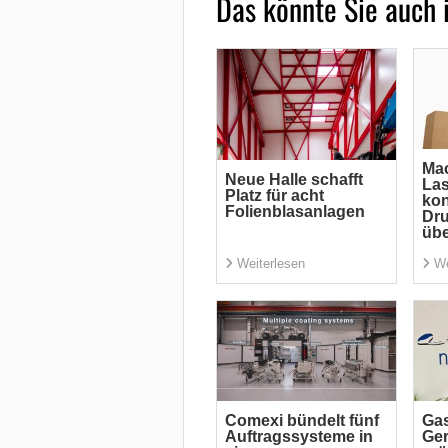
Das könnte Sie auch 
Mac
Neue Halle schafft
La
Platz für acht
kon
Folienblasanlagen
Dru
übe
Weiterlesen
We
Comexi bündelt fünf
Gas
Auftragssysteme in
Ger