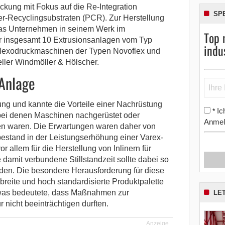
ckung mit Fokus auf die Re-Integration
SP
er-Recyclingsubstraten (PCR).
Zur Herstellung
 das Unternehmen in seinem Werk im
Top 
r insgesamt 10 Extrusionsanlagen vom Typ
indu
Flexodruckmaschinen der Typen Novoflex und
teller Windmöller & Hölscher.
-Anlage
rung und kannte die Vorteile einer Nachrüstung
Ic
*
, bei denen Maschinen nachgerüstet oder
Anmel
den waren. Die Erwartungen waren daher von
estand in der Leistungserhöhung einer Varex-
 allem für die Herstellung von Inlinern für
damit verbundene Stillstandzeit sollte dabei so
den. Die besondere Herausforderung für diese
breite und hoch standardisierte Produktpalette
was bedeutete, dass Maßnahmen zur
LE
 nicht beeinträchtigen durften.
Anzeige