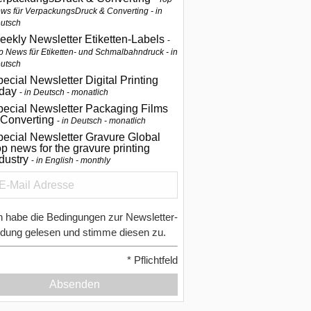
ws für VerpackungsDruck & Converting - in
utsch
eekly Newsletter Etiketten-Labels
p News für Etiketten- und Schmalbahndruck - in
utsch
ecial Newsletter Digital Printing
oday
in Deutsch - monatlich
pecial Newsletter Packaging Films
 Converting
in Deutsch - monatlich
ecial Newsletter Gravure Global
p news for the gravure printing
ndustry
in English - monthly
h habe die Bedingungen zur Newsletter-
dung gelesen und stimme diesen zu.
*
Pflichtfeld
Absenden