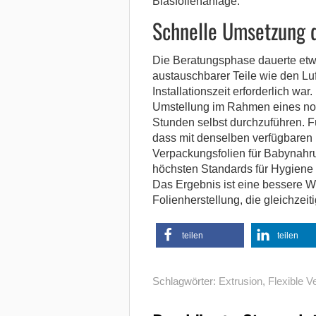
Blasfolienanlage.
Schnelle Umsetzung d
Die Beratungsphase dauerte et
austauschbarer Teile wie den Lu
Installationszeit erforderlich wa
Umstellung im Rahmen eines nor
Stunden selbst durchzuführen. 
dass mit denselben verfügbaren
Verpackungsfolien für Babynahru
höchsten Standards für Hygiene 
Das Ergebnis ist eine bessere Wir
Folienherstellung, die gleichzeit
teilen
teilen
Schlagwörter:
Extrusion
,
Flexible 