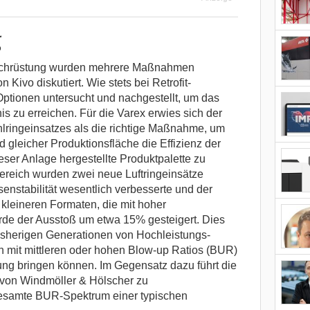
g
achrüstung wurden mehrere Maßnahmen
 Kivo diskutiert. Wie stets bei Retrofit-
tionen untersucht und nachgestellt, um das
s zu erreichen. Für die Varex erwies sich der
ringeinsatzes als die richtige Maßnahme, um
 gleicher Produktionsfläche die Effizienz der
eser Anlage hergestellte Produktpalette zu
bereich wurden zwei neue Luftringeinsätze
senstabilität wesentlich verbesserte und der
kleineren Formaten, die mit hoher
rde der Ausstoß um etwa 15% gesteigert. Dies
 bisherigen Generationen von Hochleistungs-
en mit mittleren oder hohen Blow-up Ratios (BUR)
ng bringen können. Im Gegensatz dazu führt die
 von Windmöller & Hölscher zu
gesamte BUR-Spektrum einer typischen