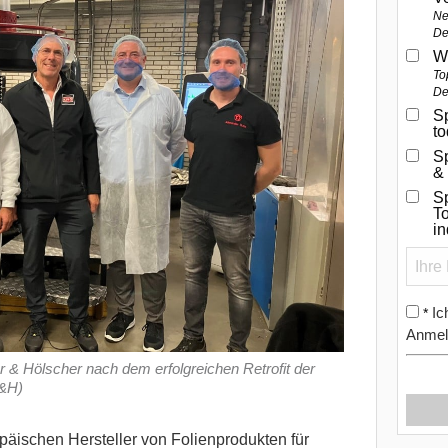
Ne
De
W
To
De
Sp
t
S
&
Sp
To
i
Ic
*
Anmel
& Hölscher nach dem erfolgreichen Retrofit der
W&H)
opäischen Hersteller von Folienprodukten für