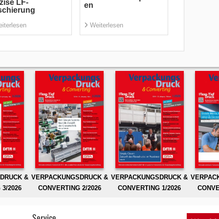
zise LF-
en
schierung
iterlesen
Weiterlesen
DRUCK &
VERPACKUNGSDRUCK &
VERPACKUNGSDRUCK &
VERPAC
3/2026
CONVERTING 2/2026
CONVERTING 1/2026
CONVE
Service