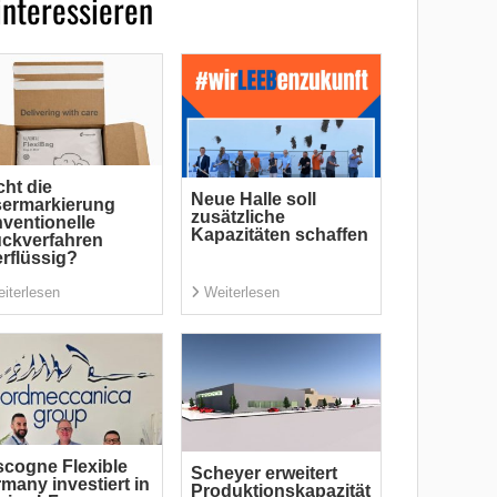
interessieren
ht die
Neue Halle soll
sermarkierung
zusätzliche
ventionelle
Kapazitäten schaffen
ckverfahren
rflüssig?
iterlesen
Weiterlesen
cogne Flexible
Scheyer erweitert
many investiert in
Produktionskapazität