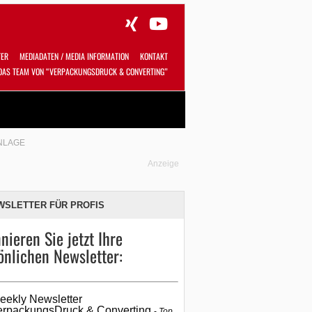
TER
MEDIADATEN / MEDIA INFORMATION
KONTAKT
DAS TEAM VON “VERPACKUNGSDRUCK & CONVERTING”
Alles
Shop
SUCHEN
NLAGE
Anzeige
WSLETTER FÜR PROFIS
nieren Sie jetzt Ihre
önlichen Newsletter:
eekly Newsletter
erpackungsDruck & Converting
Top