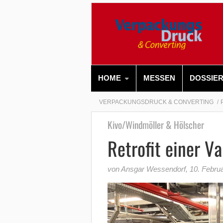
HOME
MESSEN
DOSSIE
VERPACKUNGSDRUCK & CONVERTING
Kivo/Windmöller & Hölscher
Retrofit einer V
von Ansgar Wessendorf
,
10. Febru