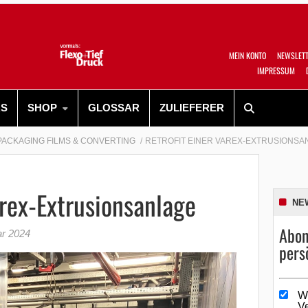
MEIN KONTO
NEWSLET
IMPRESSUM
RS
SHOP
GLOSSAR
ZULIEFERER
PACKAGING FILMS & CONVERTING
RETROFIT EINER VAREX-EXTRUSIONSA
arex-Extrusionsanlage
NE
Abon
ar 2024
pers
W
V