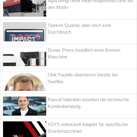
Agfa bringt neue Inkjet-Bogenmaschine auf
den Markt
Starkes Quartal, aber noch kein
Durchbruch
Dunav Press installiert erste Komori-
Maschine
Ulrik Fauhlér übernimmt Vorsitz bei
Sweflex
Pascal Valenthin erweitert die technische
Kundenberatung
XSYS entwickelt Adapter für spezifische
Druckmaschinen