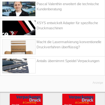
Pascal Valenthin erweitert die technische
Kundenberatung
XSYS entwickelt Adapter für spezifische
Druckmaschinen
Macht die Lasermarkierung konventionelle
Druckverfahren überflüssig?
Antalis übernimmt Speidel Verpackungen
Anzeige