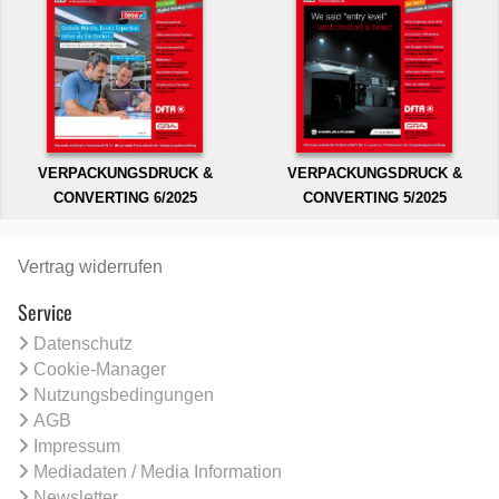
VERPACKUNGSDRUCK &
VERPACKUNGSDRUCK &
CONVERTING 6/2025
CONVERTING 5/2025
Vertrag widerrufen
Service
Datenschutz
Cookie-Manager
Nutzungsbedingungen
AGB
Impressum
Mediadaten / Media Information
Newsletter