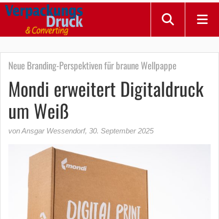
Neue Branding-Perspektiven für braune Wellpappe
Mondi erweitert Digitaldruck
um Weiß
von Ansgar Wessendorf
,
30. September 2025