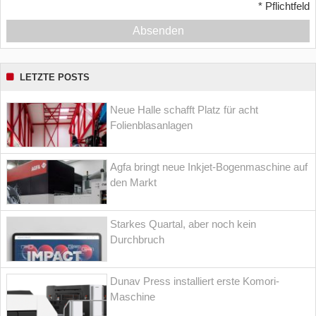
*
Pflichtfeld
Absenden
LETZTE POSTS
Neue Halle schafft Platz für acht
Folienblasanlagen
Agfa bringt neue Inkjet-Bogenmaschine auf
den Markt
Starkes Quartal, aber noch kein
Durchbruch
Dunav Press installiert erste Komori-
Maschine