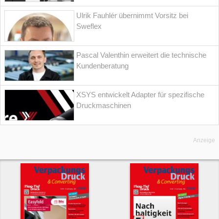
Ulrik Fauhlér übernimmt Vorsitz bei
Sweflex
Pascal Valenthin erweitert die technische
Kundenberatung
XSYS entwickelt Adapter für spezifische
Druckmaschinen
Anzeige