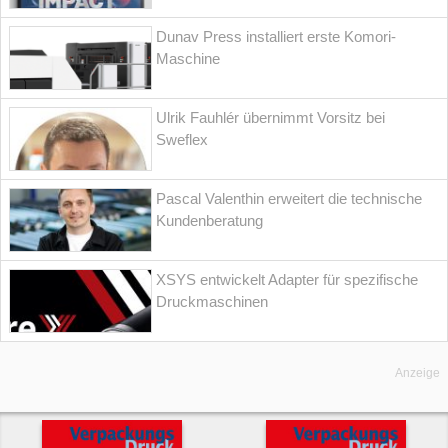
Dunav Press installiert erste Komori-
Maschine
Ulrik Fauhlér übernimmt Vorsitz bei
Sweflex
Pascal Valenthin erweitert die technische
Kundenberatung
XSYS entwickelt Adapter für spezifische
Druckmaschinen
Anzeige