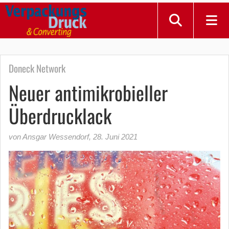
Doneck Network
Neuer antimikrobieller
Überdrucklack
von Ansgar Wessendorf
,
28. Juni 2021