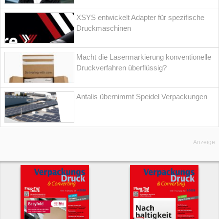
XSYS entwickelt Adapter für spezifische
Druckmaschinen
Macht die Lasermarkierung konventionelle
Druckverfahren überflüssig?
Antalis übernimmt Speidel Verpackungen
Anzeige