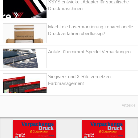
XSYS entwickelt Adapter für spezifische
Druckmaschinen
Macht die Lasermarkierung konventionelle
Druckverfahren überflüssig?
Antalis übernimmt Speidel Verpackungen
Siegwerk und X-Rite vernetzen
Farbmanagement
Anzeige