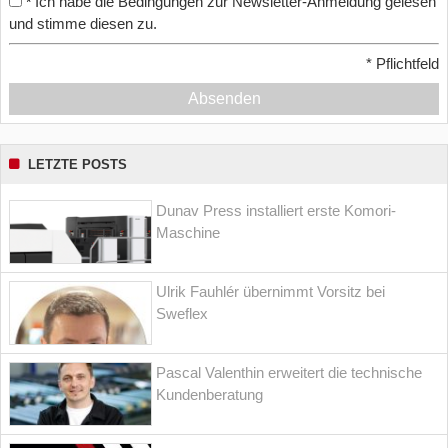
Ich habe die Bedingungen zur Newsletter-Anmeldung gelesen
*
und stimme diesen zu.
*
Pflichtfeld
Absenden
LETZTE POSTS
Dunav Press installiert erste Komori-
Maschine
Ulrik Fauhlér übernimmt Vorsitz bei
Sweflex
Pascal Valenthin erweitert die technische
Kundenberatung