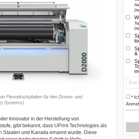
Ne
De
W
To
De
Sp
t
S
&
Sp
To
i
von Flexodruckplatten für den Dosen- und
Ic
*
re) Systems)
Anmel
der Innovator in der Herstellung von
tufe, gibt bekannt, dass UPrint Technologies als
ten Staaten und Kanada ernannt wurde.
Diese