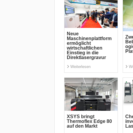
Neue
Zw
Maschinenplattform
Beb
ermöglicht
ogi
wirtschaftlichen
Pla
Einstieg in die
Direktlasergravur
Weiterlesen
We
XSYS bringt
Ch
Thermoflex Edge 80
inv
auf den Markt
Las