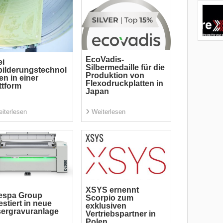
EcoVadis-
ei
Silbermedaille für die
ilderungstechnol
Produktion von
en in einer
Flexodruckplatten in
ttform
Japan
iterlesen
Weiterlesen
XSYS ernennt
espa Group
Scorpio zum
estiert in neue
exklusiven
ergravuranlage
Vertriebspartner in
Polen