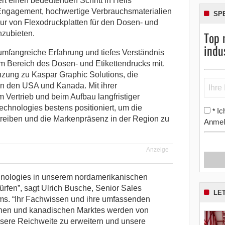
ert einen bedeutenden Schritt in Hells
Engagement, hochwertige Verbrauchsmaterialien
SP
ur von Flexodruckplatten für den Dosen- und
Top 
nzubieten.
indu
umfangreiche Erfahrung und tiefes Verständnis
im Bereich des Dosen- und Etikettendrucks mit.
nzung zu Kaspar Graphic Solutions, die
in den USA und Kanada. Mit ihrer
 Vertrieb und beim Aufbau langfristiger
chnologies bestens positioniert, um die
Ic
*
rtreiben und die Markenpräsenz in der Region zu
Anmel
Anzeige
chnologies in unserem nordamerikanischen
rfen”, sagt Ulrich Busche, Senior Sales
LE
ms. “Ihr Fachwissen und ihre umfassenden
hen und kanadischen Marktes werden von
sere Reichweite zu erweitern und unsere