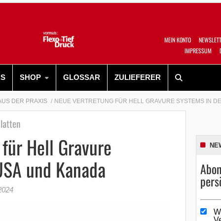
MEIN KONTO
NEWSLET
IMPRESSUM
RS
SHOP
GLOSSAR
ZULIEFERER
AUS DER PRAXIS
NEUE VERTRETUNG FÜR HELL GRAVURE SYSTEMS IN D
latten
für Hell Gravure
NE
USA und Kanada
Abon
pers
2024
W
V