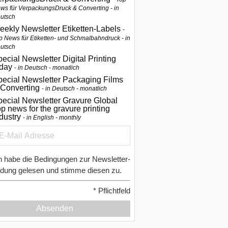
ws für VerpackungsDruck & Converting - in
utsch
eekly Newsletter Etiketten-Labels
p News für Etiketten- und Schmalbahndruck - in
utsch
ecial Newsletter Digital Printing
oday
in Deutsch - monatlich
pecial Newsletter Packaging Films
 Converting
in Deutsch - monatlich
ecial Newsletter Gravure Global
p news for the gravure printing
ndustry
in English - monthly
h habe die Bedingungen zur Newsletter-
dung gelesen und stimme diesen zu.
*
Pflichtfeld
Absenden