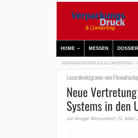
HOME
MESSEN
DOSSIE
VERPACKUNGSDRUCK & CONVERTING
Laserdirektgravur von Flexodruckp
Neue Vertretung 
Systems in den 
von Ansgar Wessendorf
,
21. März 