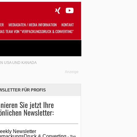
TER
MEDIADATEN / MEDIA INFORMATION
KONTAKT
DAS TEAM VON “VERPACKUNGSDRUCK & CONVERTING”
Alles
Shop
SUCHEN
EN USA UND KANADA
Anzeige
WSLETTER FÜR PROFIS
nieren Sie jetzt Ihre
önlichen Newsletter:
eekly Newsletter
erpackungsDruck & Converting
Top