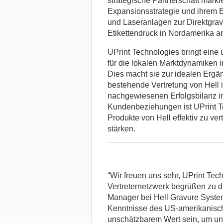
strategische Partnerschaft marki
Expansionsstrategie und ihrem 
und Laseranlagen zur Direktgrav
Etikettendruck in Nordamerika a
UPrint Technologies bringt eine 
für die lokalen Marktdynamiken 
Dies macht sie zur idealen Ergä
bestehende Vertretung von Hell 
nachgewiesenen Erfolgsbilanz im
Kundenbeziehungen ist UPrint Te
Produkte von Hell effektiv zu ve
stärken.
“Wir freuen uns sehr, UPrint Te
Vertreternetzwerk begrüßen zu dü
Manager bei Hell Gravure Syste
Kenntnisse des US-amerikanisc
unschätzbarem Wert sein, um un