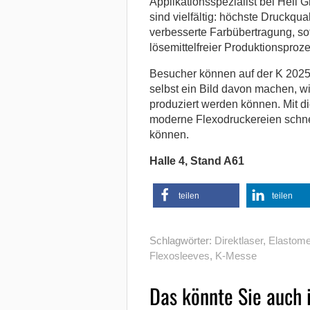
Applikationsspezialist bei Hell 
sind vielfältig: höchste Druckqua
verbesserte Farbübertragung, sof
lösemittelfreier Produktionsproze
Besucher können auf der K 2025 
selbst ein Bild davon machen, wie
produziert werden können. Mit d
moderne Flexodruckereien schnell
können.
Halle 4, Stand A61
teilen
teilen
Schlagwörter:
Direktlaser
,
Elastome
Flexosleeves
,
K-Messe
Das könnte Sie auch 