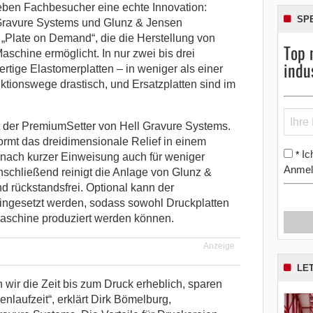
leben Fachbesucher eine echte Innovation:
SP
 Gravure Systems und Glunz & Jensen
 „Plate on Demand“, die die Herstellung von
Top 
Maschine ermöglicht.
In nur zwei bis drei
indu
ertige Elastomerplatten – in weniger als einer
ktionswege drastisch, und Ersatzplatten sind im
 der PremiumSetter von Hell Gravure Systems.
formt das dreidimensionale Relief in einem
Ic
*
d nach kurzer Einweisung auch für weniger
Anmel
nschließend reinigt die Anlage von Glunz &
d rückstandsfrei. Optional kann der
ingesetzt werden, sodass sowohl Druckplatten
Maschine produziert werden können.
Anzeige
LE
 wir die Zeit bis zum Druck erheblich, sparen
nlaufzeit“, erklärt Dirk Bömelburg,