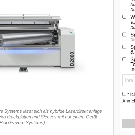
Ne
De
W
To
De
Sp
t
S
&
Sp
To
i
Ic
*
Anmel
 Systems lässt sich als hybride Laserdirekt anlage
exo druckplatten und Sleeves mit nur einem Gerät
 Hell Gravure Systems)