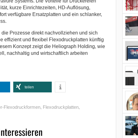
Gravure Systems. Die Vorteile für Druckereien
lität, kurze Einrichtezeiten, HD-Auflösung,
ort verfügbare Ersatzplatten und ein schlanker,
ss.
die Prozesse direkt nachvollziehen und sich
 effizient und flexibel Flexodruckplatten künftig
iesem Konzept zeigt die Heliograph Holding, wie
, nachhaltig und wirtschaftlich arbeiten
teilen
r-Flexodruckformen
,
Flexodruckplatten
,
interessieren