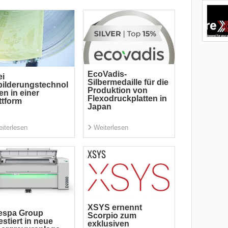
EcoVadis-
ei
Silbermedaille für die
ilderungstechnol
Produktion von
en in einer
Flexodruckplatten in
ttform
Japan
iterlesen
Weiterlesen
XSYS ernennt
espa Group
Scorpio zum
estiert in neue
exklusiven