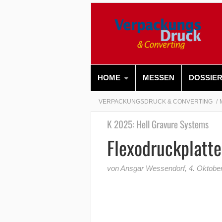
HOME
MESSEN
DOSSIE
VERPACKUNGSDRUCK & CONVERTING
K 2025: Hell Gravure Systems
Flexodruckplatt
von Ansgar Wessendorf
,
4. Oktobe