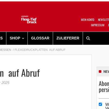
MEIN KONTO
NEWSLET
IMPRESSUM
RS
SHOP
GLOSSAR
ZULIEFERER
MESSEN
FLEXODRUCKPLATTEN AUF ABRUF
en auf Abruf
NE
Abon
r 2025
pers
W
V