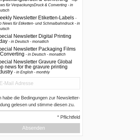
ws für VerpackungsDruck & Converting - in
utsch
eekly Newsletter Etiketten-Labels
p News für Etiketten- und Schmalbahndruck - in
utsch
ecial Newsletter Digital Printing
oday
in Deutsch - monatlich
pecial Newsletter Packaging Films
 Converting
in Deutsch - monatlich
ecial Newsletter Gravure Global
p news for the gravure printing
ndustry
in English - monthly
h habe die Bedingungen zur Newsletter-
dung gelesen und stimme diesen zu.
*
Pflichtfeld
Absenden