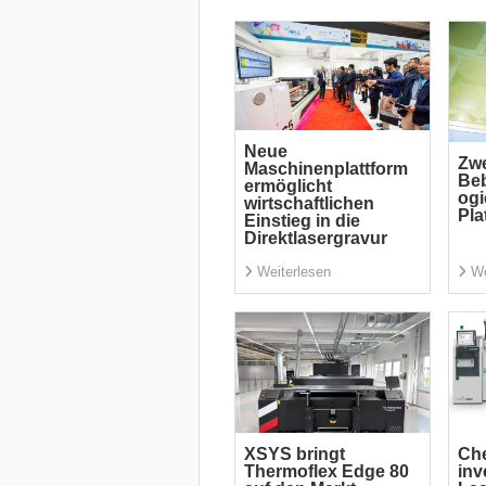
Neue
Zw
Maschinenplattform
Beb
ermöglicht
ogi
wirtschaftlichen
Pla
Einstieg in die
Direktlasergravur
Weiterlesen
We
XSYS bringt
Ch
Thermoflex Edge 80
inv