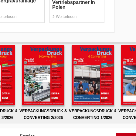
ergravuranlage
Vertriebspartner in
Polen
iterlesen
Weiterlesen
DRUCK &
VERPACKUNGSDRUCK &
VERPACKUNGSDRUCK &
VERPAC
3/2026
CONVERTING 2/2026
CONVERTING 1/2026
CONVE
Service