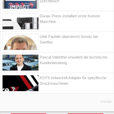
Durchbruch
Dunav Press installiert erste Komori-
Maschine
Ulrik Fauhlér übernimmt Vorsitz bei
Sweflex
Pascal Valenthin erweitert die technische
Kundenberatung
XSYS entwickelt Adapter für spezifische
Druckmaschinen
Anzeige