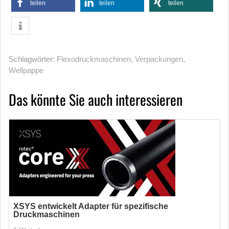
teilen
teilen
teilen
Schlagwörter:
Flexodruckmaschinen
,
Verpackungen
,
Wellpappe
Das könnte Sie auch interessieren
XSYS entwickelt Adapter für spezifische
Druckmaschinen