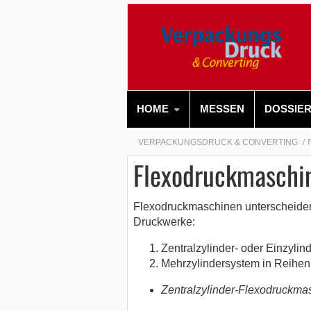
HOME
MESSEN
DOSSIE
VERPACKUNGSDRUCK & CONVERTING
Flexodruckmaschi
Flexodruckmaschinen unterscheiden 
Druckwerke:
Zentralzylinder- oder Einzylin
Mehrzylindersystem in Reih
Zentralzylinder-Flexodruckma