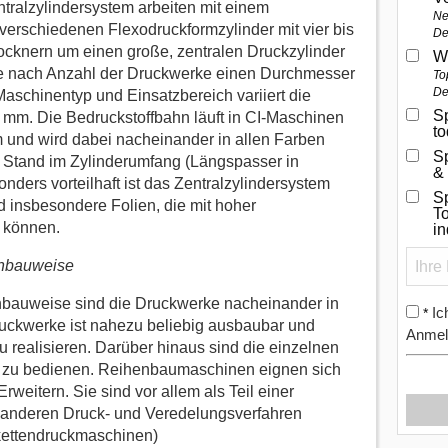
ralzylindersystem arbeiten mit einem
Ne
 verschiedenen Flexodruckformzylinder mit vier bis
De
cknern um einen große, zentralen Druckzylinder
W
je nach Anzahl der Druckwerke einen Durchmesser
To
De
aschinentyp und Einsatzbereich variiert die
Sp
mm. Die Bedruckstoffbahn läuft in CI-Maschinen
t
 und wird dabei nacheinander in allen Farben
S
r Stand im Zylinderumfang (Längspasser in
&
nders vorteilhaft ist das Zentralzylindersystem
Sp
d insbesondere Folien, die mit hoher
To
 können.
i
enbauweise
bauweise sind die Druckwerke nacheinander in
Ic
*
ruckwerke ist nahezu beliebig ausbaubar und
Anmel
u realisieren. Darüber hinaus sind die einzelnen
 zu bedienen. Reihenbaumaschinen eignen sich
weitern. Sie sind vor allem als Teil einer
 anderen Druck- und Veredelungsverfahren
ikettendruckmaschinen)