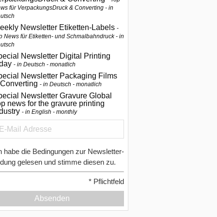
ws für VerpackungsDruck & Converting - in
utsch
eekly Newsletter Etiketten-Labels
p News für Etiketten- und Schmalbahndruck - in
utsch
ecial Newsletter Digital Printing
oday
in Deutsch - monatlich
pecial Newsletter Packaging Films
 Converting
in Deutsch - monatlich
ecial Newsletter Gravure Global
p news for the gravure printing
ndustry
in English - monthly
h habe die Bedingungen zur Newsletter-
dung gelesen und stimme diesen zu.
*
Pflichtfeld
Absenden