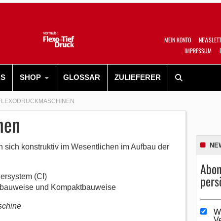
MEIN KONTO
NEWSLET
IMPRESSUM
RS
SHOP
GLOSSAR
ZULIEFERER
FLEXODRUCKMASCHINEN
nen
NE
sich konstruktiv im Wesentlichen im Aufbau der
Abon
dersystem (CI)
pers
enbauweise und Kompaktbauweise
schine
W
V