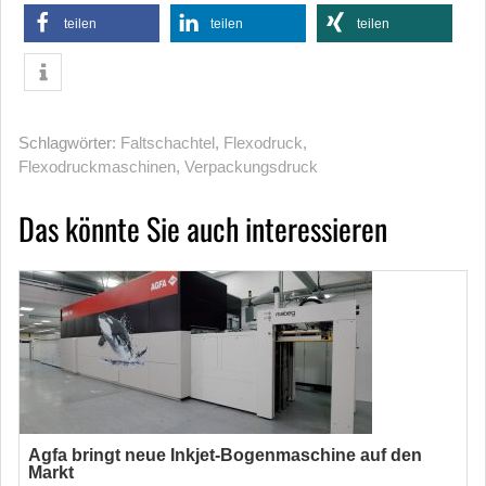
teilen
teilen
teilen
Schlagwörter:
Faltschachtel
,
Flexodruck
,
Flexodruckmaschinen
,
Verpackungsdruck
Das könnte Sie auch interessieren
Agfa bringt neue Inkjet-Bogenmaschine auf den
Markt