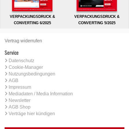
VERPACKUNGSDRUCK &
VERPACKUNGSDRUCK &
CONVERTING 6/2025
CONVERTING 5/2025
Vertrag widerrufen
Service
Datenschutz
Cookie-Manager
Nutzungsbedingungen
AGB
Impressum
Mediadaten / Media Information
Newsletter
AGB Shop
Verträge hier kündigen