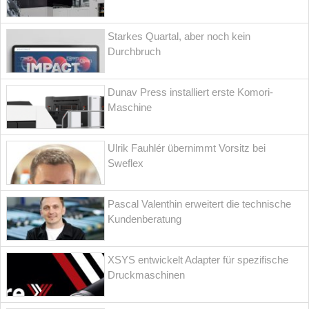
Starkes Quartal, aber noch kein
Durchbruch
Dunav Press installiert erste Komori-
Maschine
Ulrik Fauhlér übernimmt Vorsitz bei
Sweflex
Pascal Valenthin erweitert die technische
Kundenberatung
XSYS entwickelt Adapter für spezifische
Druckmaschinen