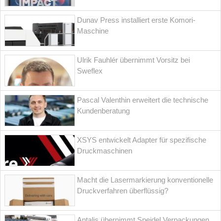
Dunav Press installiert erste Komori-
Maschine
Ulrik Fauhlér übernimmt Vorsitz bei
Sweflex
Pascal Valenthin erweitert die technische
Kundenberatung
XSYS entwickelt Adapter für spezifische
Druckmaschinen
Macht die Lasermarkierung konventionelle
Druckverfahren überflüssig?
Antalis übernimmt Speidel Verpackungen