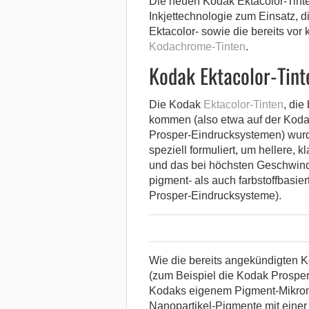
Die neuen Kodak Ektacolor-Tint
Inkjettechnologie zum Einsatz, 
Ektacolor- sowie die bereits vor 
Kodachrome-Tinten
.
Kodak Ektacolor-Tint
Die Kodak
Ektacolor-Tinten
, die
kommen (also etwa auf der Koda
Prosper-Eindrucksystemen) wur
speziell formuliert, um hellere, 
und das bei höchsten Geschwindi
pigment- als auch farbstoffbasier
Prosper-Eindrucksysteme).
Wie die bereits angekündigten K
(zum Beispiel die Kodak Prosper 
Kodaks eigenem Pigment-Mikromah
Nanopartikel-Pigmente mit einer