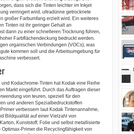
rgen, dass sich die Tinten leichter im Inkjet
uung verringert wird, ultradünne getrocknete
n großer Farbumfang erzielt wird. Ein weiteres
Tinten ist ihr geringer Gehalt an
lbst dann zu einer schnelleren Trocknung führen,
t hoher Farbflächendeckung bedruckt werden.
htigen organischen Verbindungen (VOCs), was
zugute kommen soll und die Arbeitsumgebung für
schine verbessert.
er
- und Kodachrome-Tinten hat Kodak eine Reihe
en Markt eingeführt. Durch das Auftragen dieser
rwendung von teuren, speziell für den
ren und anderen Spezialbedruckstoffen
Primer verbessern laut Kodak Tintenannahme,
nd Bildqualität auf einer Vielzahl von
arton, Kunststoff, Folie und selbst metallisierte
e Optimax-Primer die Recyclingfähigkeit von