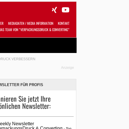
TER
MEDIADATEN / MEDIA INFORMATION
KONTAKT
DAS TEAM VON “VERPACKUNGSDRUCK & CONVERTING”
Alles
Shop
SUCHEN
TDRUCK VERBESSERN
Anzeige
WSLETTER FÜR PROFIS
nieren Sie jetzt Ihre
önlichen Newsletter:
eekly Newsletter
erpackungsDruck & Converting
Top