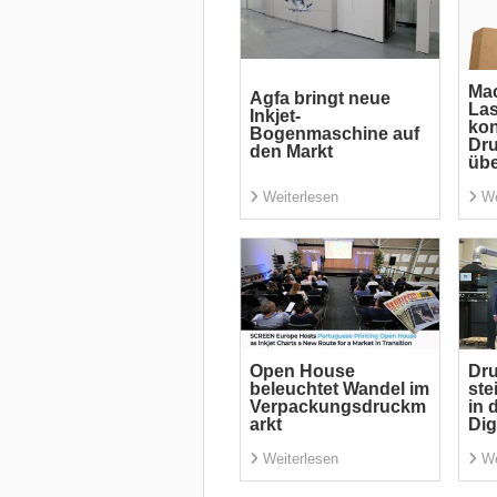
Mac
Agfa bringt neue
La
Inkjet-
kon
Bogenmaschine auf
Dru
den Markt
übe
Weiterlesen
We
Open House
Dru
beleuchtet Wandel im
ste
Verpackungsdruckm
in 
arkt
Dig
Weiterlesen
We