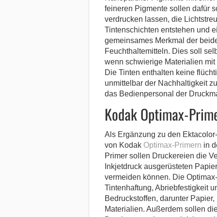
feineren Pigmente sollen dafür so
verdrucken lassen, die Lichtstre
Tintenschichten entstehen und ei
gemeinsames Merkmal der beiden 
Feuchthaltemitteln. Dies soll se
wenn schwierige Materialien mi
Die Tinten enthalten keine flüc
unmittelbar der Nachhaltigkeit 
das Bedienpersonal der Druckma
Kodak Optimax-Prim
Als Ergänzung zu den Ektacolor
von Kodak
Optimax-Primern
in d
Primer sollen Druckereien die Ve
Inkjetdruck ausgerüsteten Papie
vermeiden können. Die Optimax-
Tintenhaftung, Abriebfestigkeit u
Bedruckstoffen, darunter Papier, K
Materialien. Außerdem sollen di