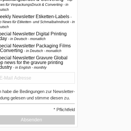
ws für VerpackungsDruck & Converting - in
utsch
eekly Newsletter Etiketten-Labels
p News für Etiketten- und Schmalbahndruck - in
utsch
ecial Newsletter Digital Printing
oday
in Deutsch - monatlich
pecial Newsletter Packaging Films
 Converting
in Deutsch - monatlich
ecial Newsletter Gravure Global
p news for the gravure printing
ndustry
in English - monthly
h habe die Bedingungen zur Newsletter-
dung gelesen und stimme diesen zu.
*
Pflichtfeld
Absenden