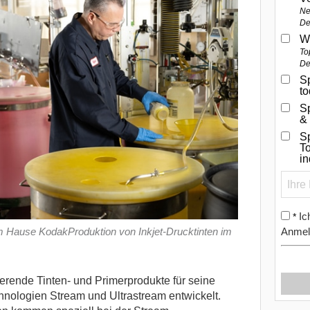
Ne
De
W
To
De
Sp
t
S
&
Sp
To
i
Ic
*
im Hause KodakProduktion von Inkjet-Drucktinten im
Anmel
erende Tinten- und Primerprodukte für seine
nologien Stream und Ultrastream entwickelt.