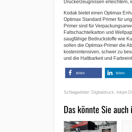
Druckerzeugnissen erleichtern, i
Kodak bietet einen Optimax Enha
Optimax Standard Primer für un
Primer sind für Verpackungsan
Faltschachtelkarton und Wellpapp
saugfähige Bedruckstoffe wie Kun
sollen die Optimax-Primer die Ab
kostenintensiven, schwer zu bes
und die Haltbarkeit und Farbre
teilen
teilen
Schlagwörter:
Digitaldruck
,
Inkjet-D
Das könnte Sie auch 