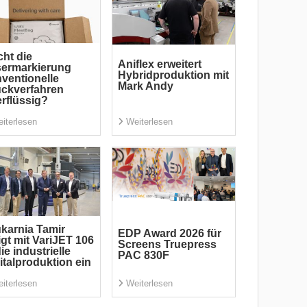
ht die
Aniflex erweitert
sermarkierung
Hybridproduktion mit
ventionelle
Mark Andy
ckverfahren
rflüssig?
iterlesen
Weiterlesen
karnia Tamir
EDP Award 2026 für
igt mit VariJET 106
Screens Truepress
die industrielle
PAC 830F
italproduktion ein
iterlesen
Weiterlesen