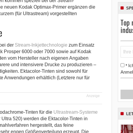
en kommen speziell bei der Stream-
die neuen Kodak Optimax-Primer ergänzen die
SP
kurzem (für Ultrastream) vorgestellten
Top 
indu
e
 bei der
Stream-Inkjettechnologie
zum Einsatz
k Prosper 6000 oder 7000 sowie auf Kodak
den vom Hersteller nach eigenen Angaben
klarere und intensivere Drucke zu produzieren –
Ic
*
gkeiten. Ektacolor-Tinten sind sowohl für
Anmel
te Anwendungen erhältlich (Letztere nur für
Anzeige
odachrome-Tinten für die
Ultrastream-Systeme
LE
Ultra 520) werden die Ektacolor-Tinten in
lverfahren hergestellt, das feine
 sehr engen Größenverteilung erzeugt. Die