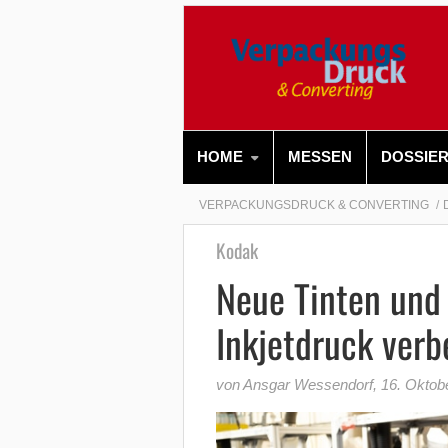
HOME
MESSEN
DOSSIE
VERPACKUNGSDRUCK & CONVERTING
Kodak
Neue Tinten und 
Inkjetdruck verb
von Ansgar Wessendorf
,
16. Oktob