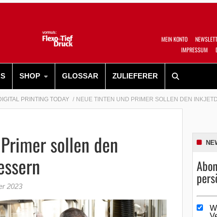
MEIN KONTO
NEWSLET
IMPRESSUM
RS
SHOP
GLOSSAR
ZULIEFERER
DIGITAL PRINTING TODAY
NEUE TINTEN UND PRIMER SOLLEN DEN INKJE
Primer sollen den
NE
essern
Abon
pers
er 2023
W
V