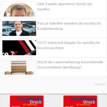
Ulrik Fauhlér übernimmt Vorsitz bei
Sweflex
Pascal Valenthin erweitert die technische
Kundenberatung
XSYS entwickelt Adapter für spezifische
Druckmaschinen
Macht die Lasermarkierung konventionelle
Druckverfahren überflüssig?
Anzeige