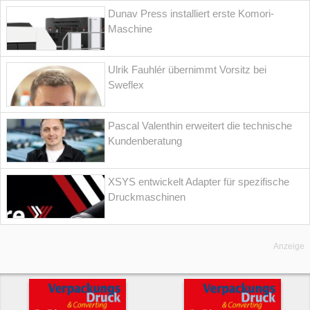
Dunav Press installiert erste Komori-
Maschine
Ulrik Fauhlér übernimmt Vorsitz bei
Sweflex
Pascal Valenthin erweitert die technische
Kundenberatung
XSYS entwickelt Adapter für spezifische
Druckmaschinen
Anzeige