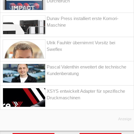
Durchbruch
Dunav Press installiert erste Komori-
Maschine
Ulrik Fauhlér übernimmt Vorsitz bei
Sweflex
Pascal Valenthin erweitert die technische
Kundenberatung
XSYS entwickelt Adapter für spezifische
Druckmaschinen
Anzeige