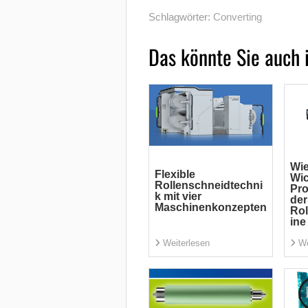
Schlagwörter:
Converting
Das könnte Sie auch 
Wie
Flexible
Wic
Rollenschneidtechni
Pro
k mit vier
der
Maschinenkonzepten
Ro
ine
Weiterlesen
We