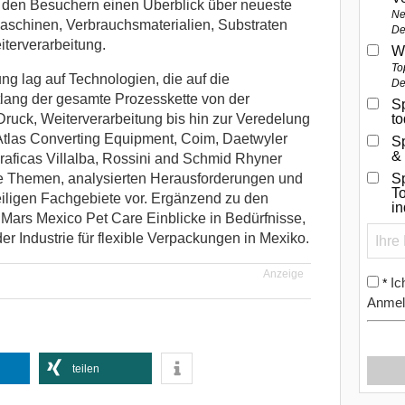
den Besuchern einen Überblick über neueste
Ne
aschinen, Verbrauchsmaterialien, Substraten
De
terverarbeitung.
W
To
g lag auf Technologien, die auf die
De
lang der gesamte Prozesskette von der
Sp
Druck, Weiterverarbeitung bis hin zur Veredelung
t
 Atlas Converting Equipment, Coim, Daetwyler
S
&
raficas Villalba, Rossini and Schmid Rhyner
e Themen, analysierten Herausforderungen und
Sp
To
eiligen Fachgebiete vor. Ergänzend zu den
i
Mars Mexico Pet Care Einblicke in Bedürfnisse,
r Industrie für flexible Verpackungen in Mexiko.
Anzeige
Ic
*
Anmel
teilen