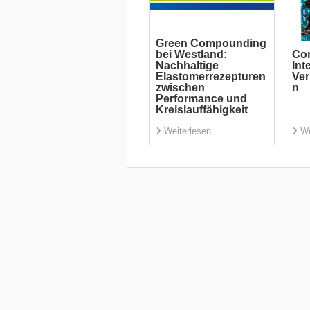
Green Compounding
bei Westland:
Com
Nachhaltige
Int
Elastomerrezepturen
Ve
zwischen
n
Performance und
Kreislauffähigkeit
Weiterlesen
We