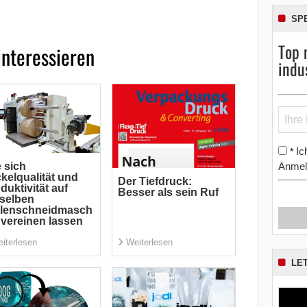
SP
Top 
interessieren
indu
Ic
*
Anmel
 sich
kelqualität und
Der Tiefdruck:
duktivität auf
Besser als sein Ruf
selben
llenschneidmasch
 vereinen lassen
iterlesen
Weiterlesen
LE