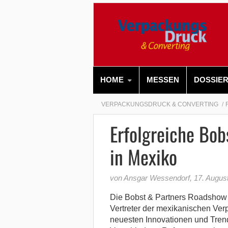
HOME
MESSEN
DOSSIE
VERPACKUNGSDRUCK & CONVERTING
Erfolgreiche Bo
in Mexiko
von Ansgar Wessendorf
,
17. Augus
Die Bobst & Partners Roadshow l
Vertreter der mexikanischen Verp
neuesten Innovationen und Trend