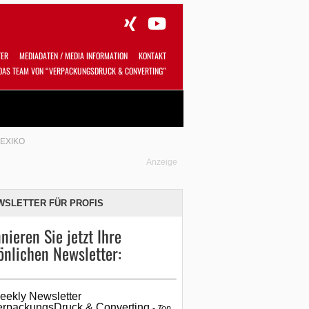
TER
MEDIADATEN / MEDIA INFORMATION
KONTAKT
DAS TEAM VON “VERPACKUNGSDRUCK & CONVERTING”
Alles
Shop
SUCHEN
EXIKO
Anzeige
WSLETTER FÜR PROFIS
nieren Sie jetzt Ihre
önlichen Newsletter:
eekly Newsletter
erpackungsDruck & Converting
Top