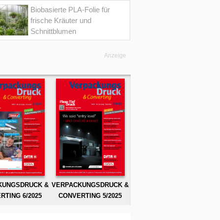
Biobasierte PLA-Folie für
frische Kräuter und
Schnittblumen
Anzeige
KUNGSDRUCK &
VERPACKUNGSDRUCK &
RTING 6/2025
CONVERTING 5/2025