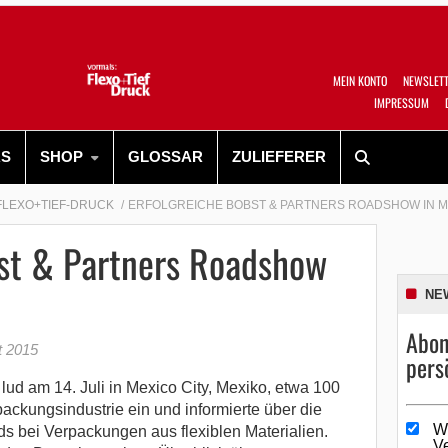
MEIN KONTO
NEWSLET
IMPRESSUM
RS
SHOP
GLOSSAR
ZULIEFERER
FLEXO+TIEF-DRUCK
ERFOLGREICHE BOBST & PARTNERS ROADSHOW IN M
bst & Partners Roadshow
NE
Abon
t 2015
pers
ud am 14. Juli in Mexico City, Mexiko, etwa 100
ackungsindustrie ein und informierte über die
W
s bei Verpackungen aus flexiblen Materialien.
V