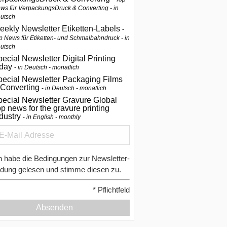
ws für VerpackungsDruck & Converting - in
utsch
eekly Newsletter Etiketten-Labels
p News für Etiketten- und Schmalbahndruck - in
utsch
ecial Newsletter Digital Printing
oday
in Deutsch - monatlich
pecial Newsletter Packaging Films
 Converting
in Deutsch - monatlich
ecial Newsletter Gravure Global
p news for the gravure printing
ndustry
in English - monthly
h habe die Bedingungen zur Newsletter-
dung gelesen und stimme diesen zu.
*
Pflichtfeld
Absenden