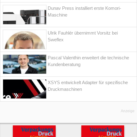
Dunav Press installiert erste Komori-
Maschine
Ulrik Fauhlér übernimmt Vorsitz bei
Sweflex
Pascal Valenthin erweitert die technische
Kundenberatung
XSYS entwickelt Adapter für spezifische
Druckmaschinen
Anzeige