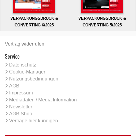
VERPACKUNGSDRUCK &
VERPACKUNGSDRUCK &
CONVERTING 6/2025
CONVERTING 5/2025
Vertrag widerrufen
Service
Datenschutz
Cookie-Manager
Nutzungsbedingungen
AGB
Impressum
Mediadaten / Media Information
Newsletter
AGB Shop
Verträge hier kündigen