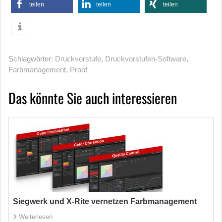
teilen
teilen
teilen
Schlagwörter:
Druckvorstufe
,
Druckvorstufen-Software
,
Farbmanagement
,
Proof
Das könnte Sie auch interessieren
Siegwerk und X-Rite vernetzen Farbmanagement
Weiterlesen