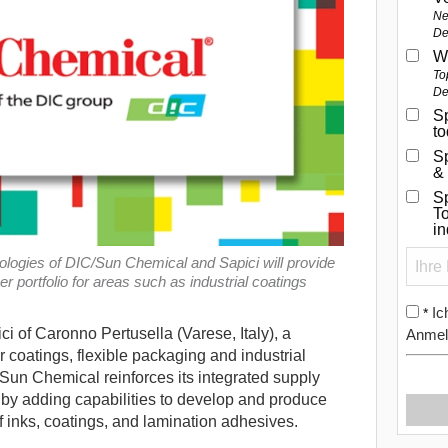
Ne
De
W
To
De
Sp
t
S
&
Sp
To
i
ogies of DIC/Sun Chemical and Sapici will provide
portfolio for areas such as industrial coatings
Ic
*
 of Caronno Pertusella (Varese, Italy), a
Anmel
 coatings, flexible packaging and industrial
, Sun Chemical reinforces its integrated supply
 by adding capabilities to develop and produce
of inks, coatings, and lamination adhesives.