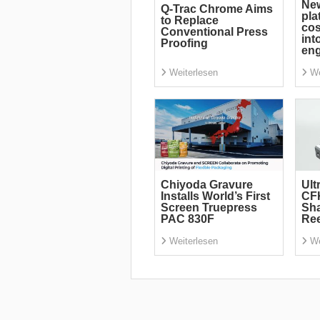
Ne
Q-Trac Chrome Aims
pla
to Replace
cos
Conventional Press
int
Proofing
eng
Weiterlesen
We
Chiyoda Gravure
Ult
Installs World’s First
CF
Screen Truepress
Sha
PAC 830F
Re
Weiterlesen
We