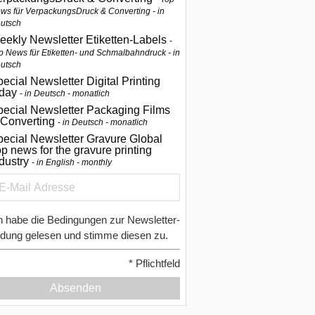
ws für VerpackungsDruck & Converting - in
utsch
eekly Newsletter Etiketten-Labels
p News für Etiketten- und Schmalbahndruck - in
utsch
ecial Newsletter Digital Printing
oday
in Deutsch - monatlich
pecial Newsletter Packaging Films
 Converting
in Deutsch - monatlich
ecial Newsletter Gravure Global
p news for the gravure printing
ndustry
in English - monthly
h habe die Bedingungen zur Newsletter-
dung gelesen und stimme diesen zu.
*
Pflichtfeld
Absenden