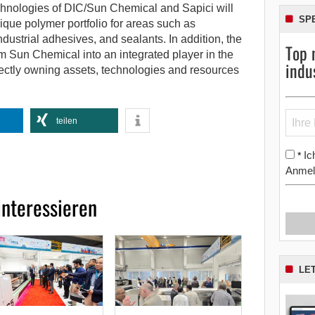
hnologies of DIC/Sun Chemical and Sapici will
SP
que polymer portfolio for areas such as
ndustrial adhesives, and sealants. In addition, the
Top 
orm Sun Chemical into an integrated player in the
indu
ectly owning assets, technologies and resources
teilen
Ic
*
Anmel
interessieren
LE