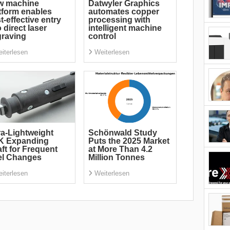
w machine
Datwyler Graphics
tform enables
automates copper
t-effective entry
processing with
o direct laser
intelligent machine
raving
control
iterlesen
Weiterlesen
ra-Lightweight
Schönwald Study
K Expanding
Puts the 2025 Market
ft for Frequent
at More Than 4.2
el Changes
Million Tonnes
iterlesen
Weiterlesen