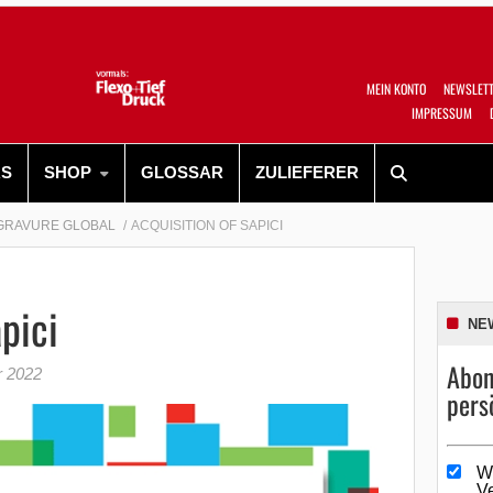
MEIN KONTO
NEWSLET
IMPRESSUM
RS
SHOP
GLOSSAR
ZULIEFERER
GRAVURE GLOBAL
ACQUISITION OF SAPICI
pici
NE
Abon
r 2022
pers
W
V