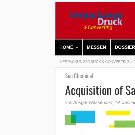
HOME
MESSEN
DOSSIE
VERPACKUNGSDRUCK & CONVERTING
Sun Chemical
Acquisition of Sa
von Ansgar Wessendorf
,
19. Janua