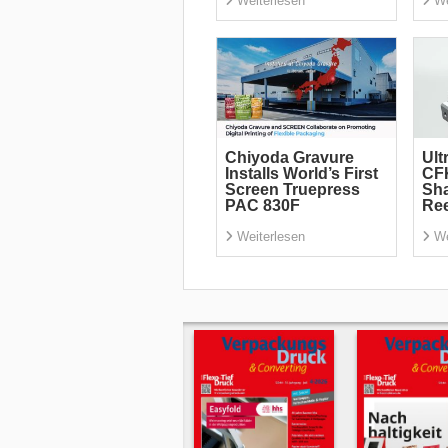
Weiterlesen
We
Chiyoda Gravure
Ult
Installs World’s First
CF
Screen Truepress
Sha
PAC 830F
Re
Weiterlesen
We