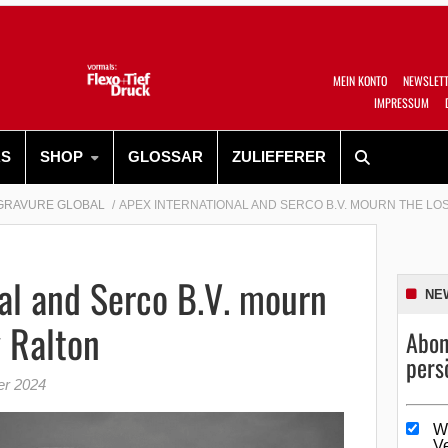
MEIN KONTO
NEWSLET
IMPRESSUM
RS
SHOP
GLOSSAR
ZULIEFERER
GRAVURE GLOBAL
APEX INTERNATIONAL AND SERCO B.V. MOURN THE LO
al and Serco B.V. mourn
NE
y Ralton
Abon
pers
er 2024
W
V