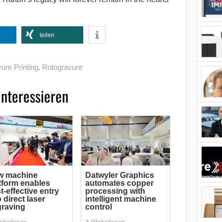
teilen
ure Printing
,
Rotogravure
interessieren
w machine
Datwyler Graphics
tform enables
automates copper
t-effective entry
processing with
o direct laser
intelligent machine
raving
control