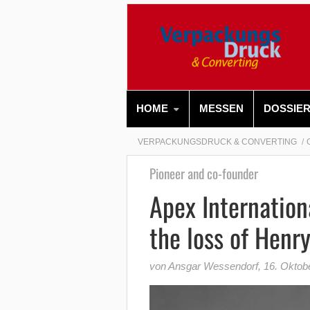
HOME
MESSEN
DOSSIE
VERPACKUNGSDRUCK & CONVERTING
Pioneer and co-founder
Apex Internation
the loss of Henr
von Ansgar Wessendorf
,
16. Oktob