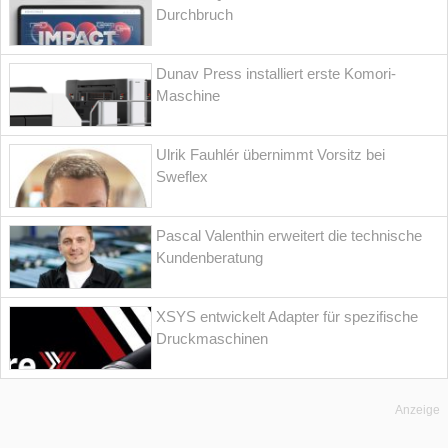
Durchbruch
Dunav Press installiert erste Komori-
Maschine
Ulrik Fauhlér übernimmt Vorsitz bei
Sweflex
Pascal Valenthin erweitert die technische
Kundenberatung
XSYS entwickelt Adapter für spezifische
Druckmaschinen
Anzeige