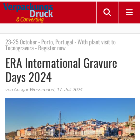
23-25 October - Porto, Portugal - With plant visit to
Tecnogravura - Register now
ERA International Gravure
Days 2024
von Ansgar Wessendorf
,
17. Juli 2024