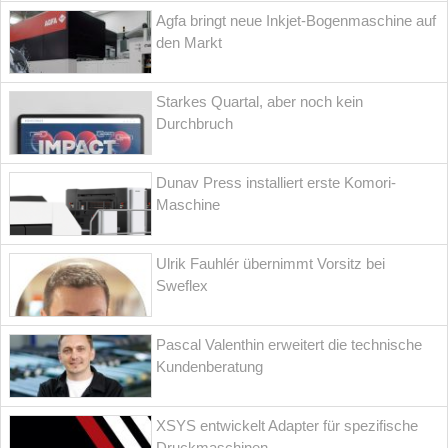
Agfa bringt neue Inkjet-Bogenmaschine auf
den Markt
Starkes Quartal, aber noch kein
Durchbruch
Dunav Press installiert erste Komori-
Maschine
Ulrik Fauhlér übernimmt Vorsitz bei
Sweflex
Pascal Valenthin erweitert die technische
Kundenberatung
XSYS entwickelt Adapter für spezifische
Druckmaschinen