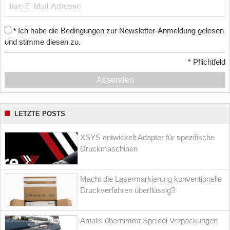
Ich habe die Bedingungen zur Newsletter-Anmeldung gelesen
*
und stimme diesen zu.
*
Pflichtfeld
Absenden
LETZTE POSTS
XSYS entwickelt Adapter für spezifische
Druckmaschinen
Macht die Lasermarkierung konventionelle
Druckverfahren überflüssig?
Antalis übernimmt Speidel Verpackungen