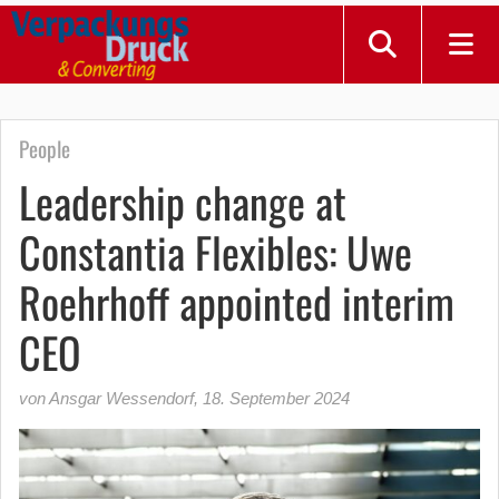
People
Leadership change at
Constantia Flexibles: Uwe
Roehrhoff appointed interim
CEO
von Ansgar Wessendorf
,
18. September 2024