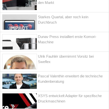
den Markt
Starkes Quartal, aber noch kein
Durchbruch
Dunav Press installiert erste Komori-
Maschine
Ulrik Fauhlér übernimmt Vorsitz bei
Sweflex
Pascal Valenthin erweitert die technische
Kundenberatung
XSYS entwickelt Adapter für spezifische
Druckmaschinen