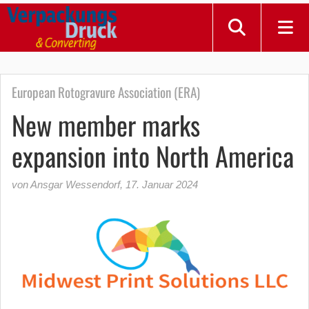
European Rotogravure Association (ERA)
New member marks
expansion into North America
von Ansgar Wessendorf
,
17. Januar 2024