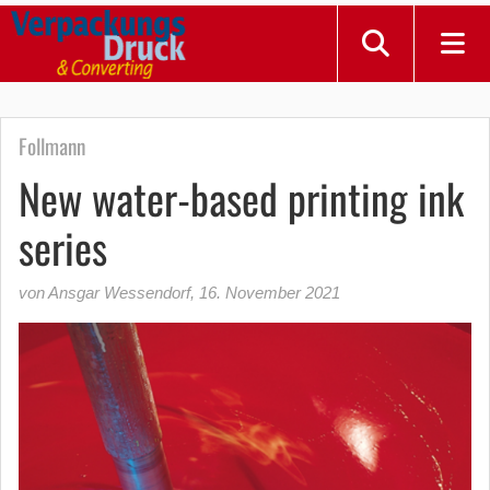
Follmann
New water-based printing ink
series
von Ansgar Wessendorf
,
16. November 2021