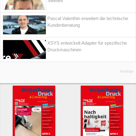
Sweflex
Pascal Valenthin erweitert die technische
Kundenberatung
XSYS entwickelt Adapter für spezifische
Druckmaschinen
Anzeige