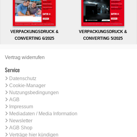
VERPACKUNGSDRUCK &
VERPACKUNGSDRUCK &
CONVERTING 6/2025
CONVERTING 5/2025
Vertrag widerrufen
Service
Datenschutz
Cookie-Manager
Nutzungsbedingungen
AGB
Impressum
Mediadaten / Media Information
Newsletter
AGB Shop
Verträge hier kündigen