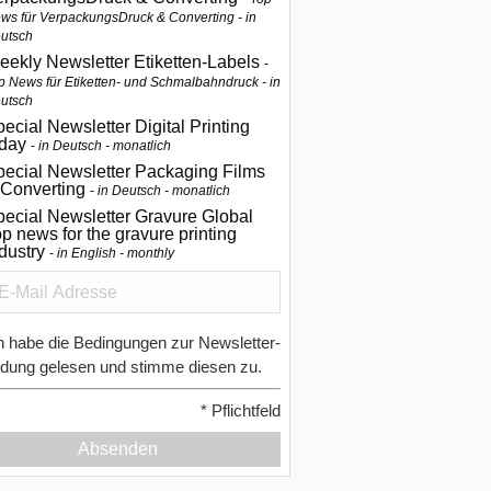
ws für VerpackungsDruck & Converting - in
utsch
eekly Newsletter Etiketten-Labels
p News für Etiketten- und Schmalbahndruck - in
utsch
ecial Newsletter Digital Printing
oday
in Deutsch - monatlich
pecial Newsletter Packaging Films
 Converting
in Deutsch - monatlich
ecial Newsletter Gravure Global
p news for the gravure printing
ndustry
in English - monthly
h habe die Bedingungen zur Newsletter-
dung gelesen und stimme diesen zu.
*
Pflichtfeld
Absenden