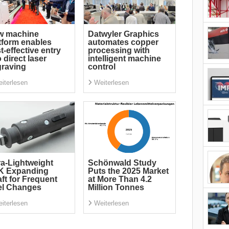
w machine
Datwyler Graphics
tform enables
automates copper
t-effective entry
processing with
o direct laser
intelligent machine
raving
control
iterlesen
Weiterlesen
ra-Lightweight
Schönwald Study
K Expanding
Puts the 2025 Market
ft for Frequent
at More Than 4.2
el Changes
Million Tonnes
iterlesen
Weiterlesen