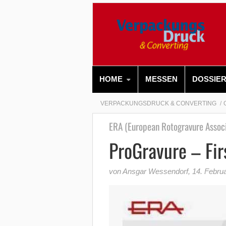
HOME
MESSEN
DOSSIE
VERPACKUNGSDRUCK & CONVERTING
ERA (European Rotogravure Associ
ProGravure – Fir
von Ansgar Wessendorf
,
14. Febru