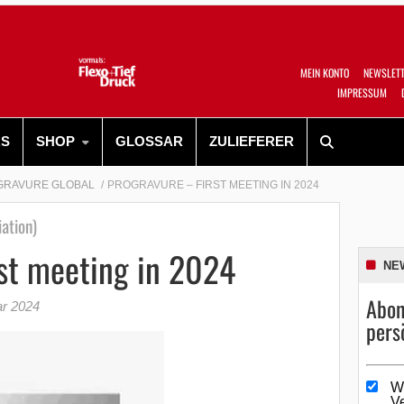
MEIN KONTO
NEWSLET
IMPRESSUM
RS
SHOP
GLOSSAR
ZULIEFERER
GRAVURE GLOBAL
PROGRAVURE – FIRST MEETING IN 2024
ation)
st meeting in 2024
NE
Abon
ar 2024
pers
W
V