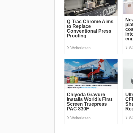
Ne
Q-Trac Chrome Aims
pla
to Replace
cos
Conventional Press
int
Proofing
eng
Weiterlesen
We
Chiyoda Gravure
Ult
Installs World’s First
CF
Screen Truepress
Sha
PAC 830F
Re
Weiterlesen
We