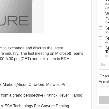
Ne
De
W
To
De
Sp
t
S
&
rm to exchange and discuss the latest
Sp
To
re industry. The first meeting on Microsoft Teams
i
3:00-5:00 pm (CET) and is is open to ERA
Ic
*
Anmel
US Market (Alison Crawford, Midwest Print
from a brand perspective (Patrick Reyer, Haribo
l & ESA Technology For Gravure Printing