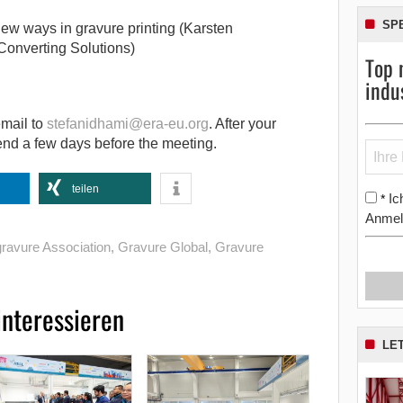
SP
ew ways in gravure printing (Karsten
Converting Solutions)
Top 
indu
email to
stefanidhami@era-eu.org
. After your
 send a few days before the meeting.
teilen
Ic
*
Anmel
avure Association
,
Gravure Global
,
Gravure
interessieren
LE