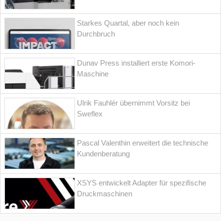
Starkes Quartal, aber noch kein
Durchbruch
Dunav Press installiert erste Komori-
Maschine
Ulrik Fauhlér übernimmt Vorsitz bei
Sweflex
Pascal Valenthin erweitert die technische
Kundenberatung
XSYS entwickelt Adapter für spezifische
Druckmaschinen