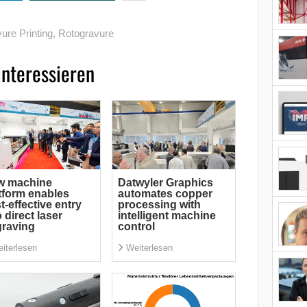
ure Printing
,
Rotogravure
interessieren
w machine
Datwyler Graphics
tform enables
automates copper
t-effective entry
processing with
o direct laser
intelligent machine
raving
control
iterlesen
Weiterlesen