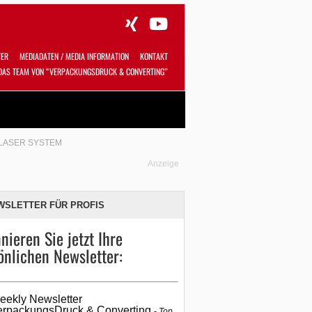
TER
MEDIADATEN / MEDIA INFORMATION
KONTAKT
DAS TEAM VON “VERPACKUNGSDRUCK & CONVERTING”
Alles
Shop
SUCHEN
LASER SYSTEM
Anzeige
WSLETTER FÜR PROFIS
nieren Sie jetzt Ihre
önlichen Newsletter:
eekly Newsletter
erpackungsDruck & Converting
Top