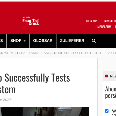
MEIN KONTO
NEWSLET
IMPRESSUM
RS
SHOP
GLOSSAR
ZULIEFERER
GRAVURE GLOBAL
SAUERESSIG GROUP SUCCESSFULLY TESTS CELLAXY 
 Successfully Tests
NE
ystem
Abon
pers
ar 2026
W
V