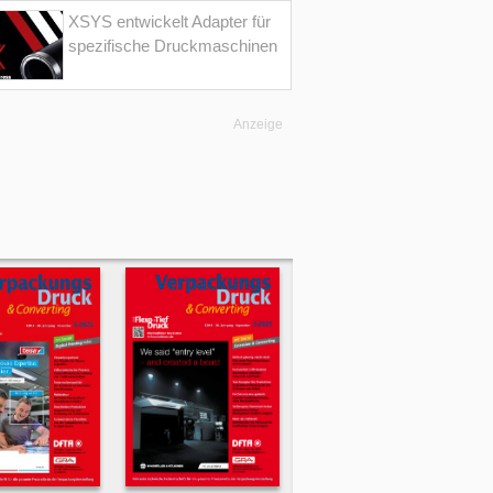
XSYS entwickelt Adapter für
spezifische Druckmaschinen
Anzeige