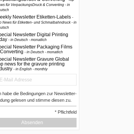
ws für VerpackungsDruck & Converting - in
utsch
eekly Newsletter Etiketten-Labels
p News für Etiketten- und Schmalbahndruck - in
utsch
ecial Newsletter Digital Printing
oday
in Deutsch - monatlich
pecial Newsletter Packaging Films
 Converting
in Deutsch - monatlich
ecial Newsletter Gravure Global
p news for the gravure printing
ndustry
in English - monthly
h habe die Bedingungen zur Newsletter-
dung gelesen und stimme diesen zu.
*
Pflichtfeld
Absenden