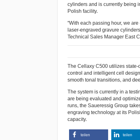
cylinders and is currently being 
Polish facility.
“With each passing hour, we are ge
laser-engraved gravure cylinder
Technical Sales Manager East Cl
The Cellaxy C500 utilizes state-of
control and intelligent cell desig
smooth tonal transitions, and de
The system is currently in a test
are being evaluated and optimize
runs, the Saueressig Group take
engraving technology at its Polis
capacity.
teilen
teilen