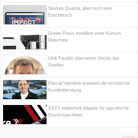
Starkes Quartal, aber noch kein
Durchbruch
Dunav Press installiert erste Komori-
Maschine
Ulrik Fauhlér übernimmt Vorsitz bei
Sweflex
Pascal Valenthin erweitert die technische
Kundenberatung
XSYS entwickelt Adapter für spezifische
Druckmaschinen
Anzeige