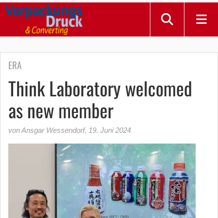
ERA
Think Laboratory welcomed
as new member
von Ansgar Wessendorf
,
19. Juni 2024