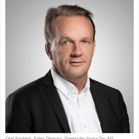
Olaf Segbert, Sales Director, Daetwyler SwissTec AG