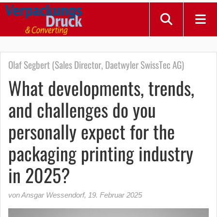
Olaf Segbert (Sales Director, Daetwyler SwissTec AG)
What developments, trends,
and challenges do you
personally expect for the
packaging printing industry
in 2025?
von Ansgar Wessendorf
,
19. Februar 2025