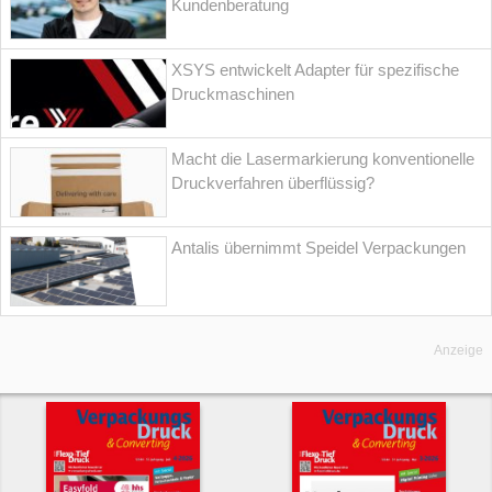
Kundenberatung
XSYS entwickelt Adapter für spezifische
Druckmaschinen
Macht die Lasermarkierung konventionelle
Druckverfahren überflüssig?
Antalis übernimmt Speidel Verpackungen
Anzeige