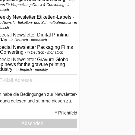
ws für VerpackungsDruck & Converting - in
utsch
eekly Newsletter Etiketten-Labels
p News für Etiketten- und Schmalbahndruck - in
utsch
ecial Newsletter Digital Printing
oday
in Deutsch - monatlich
pecial Newsletter Packaging Films
 Converting
in Deutsch - monatlich
ecial Newsletter Gravure Global
p news for the gravure printing
ndustry
in English - monthly
h habe die Bedingungen zur Newsletter-
dung gelesen und stimme diesen zu.
*
Pflichtfeld
Absenden