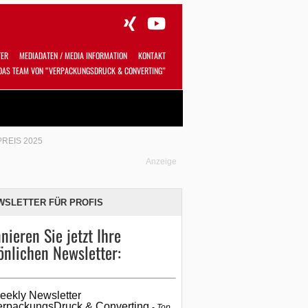
TER
MEDIADATEN / MEDIA INFORMATION
KONTAKT
DAS TEAM VON “VERPACKUNGSDRUCK & CONVERTING”
Alles
Shop
SUCHEN
REIS 2025
Anzeige
WSLETTER FÜR PROFIS
nieren Sie jetzt Ihre
önlichen Newsletter:
eekly Newsletter
erpackungsDruck & Converting
Top