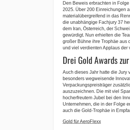
Den Beweis erbrachten in Folge 
2025. Über 200 Einreichungen a
materialübergreifend in das Re
die unabhängige Fachjury 37 he
dem Iran, Österreich, der Schw
gewürdigt. Nun erhielten die T
großer Bühne ihre Trophäe aus 
und viel verdienten Applaus der
Drei Gold Awards zu
Auch dieses Jahr hatte die Jury
besonders wegweisende Innovat
Verpackungspreisträger zusätzl
auszuzeichnen. Die mit viel Spa
hocherfreutem Jubel bei den Inn
Unternehmen, die in der Folge e
auch die Gold-Trophäe in Empf
Gold für AeroFlexx