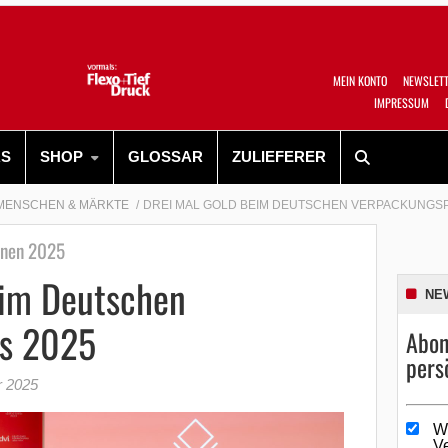
MEIN KONTO
NEWSLET
IMPRESSUM
RS
SHOP
GLOSSAR
ZULIEFERER
MENSCHEN & MÄRKTE
DREI MAL GOLD BEIM DEUTSCHEN VERPACKUNGSP
onen 2025
eim Deutschen
NE
is 2025
Abon
pers
r 2025
W
V