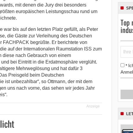
ards, mit denen die Jury drei besonders
SP
größten europäischen Leistungsschau rund um
ichnete.
Top 
indu
ar bis auf den letzten Platz gefüllt, als Peter
, die Gäste zur Verleihung des Deutschen
r FACHPACK begrüßte. Er berichtete von
ie auf der Internationalen Raumstation ISS zum
n diese nach Gebrauch von einem
d bei Eintritt in die Erdatmosphäre verglüht.
Ic
*
ltigere Mehrweglösung und hat dafür 3
Anmel
„Das Preisgeld beim Deutschen
ie ist unbezahlbar“, so Ottmann, der mit dem
gen uns nach vorne, das sehen wir jedes Jahr
is“.
Anzeige
LE
licht