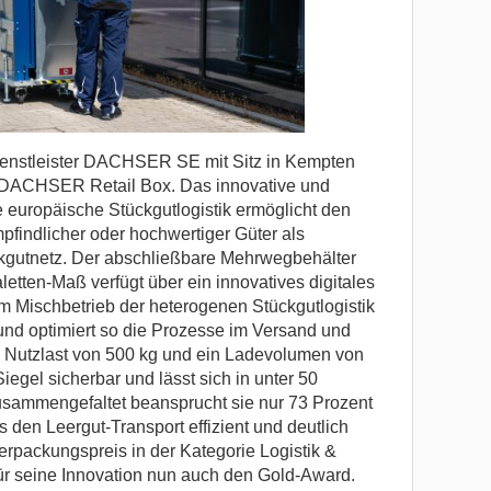
dienstleister DACHSER SE mit Sitz in Kempten
e DACHSER Retail Box. Das innovative und
 europäische Stückgutlogistik ermöglicht den
pfindlicher oder hochwertiger Güter als
gutnetz. Der abschließbare Mehrwegbehälter
etten-Maß verfügt über ein innovatives digitales
im Mischbetrieb der heterogenen Stückgutlogistik
und optimiert so die Prozesse im Versand und
e Nutzlast von 500 kg und ein Ladevolumen von
iegel sicherbar und lässt sich in unter 50
sammengefaltet beansprucht sie nur 73 Prozent
s den Leergut-Transport effizient und deutlich
rpackungspreis in der Kategorie Logistik &
ür seine Innovation nun auch den Gold-Award.