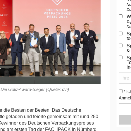
Ne
De
W
To
De
Sp
t
S
&
Sp
To
i
Die Gold-Award-Sieger (Quelle: dvi)
Ic
*
Anmel
r die Besten der Besten: Das Deutsche
hatte geladen und feierte gemeinsam mit rund 280
 Gewinner des Deutschen Verpackungspreises
ung am ersten Tag der FACHPACK in Nürnberg