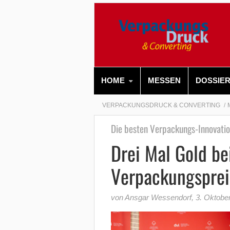
HOME
MESSEN
DOSSIE
VERPACKUNGSDRUCK & CONVERTING
Die besten Verpackungs-Innovati
Drei Mal Gold b
Verpackungspre
von Ansgar Wessendorf
,
3. Oktobe