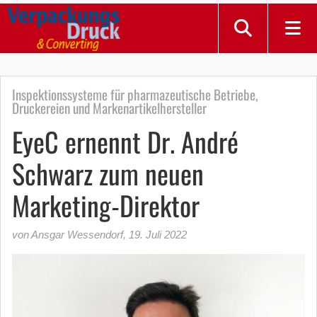
Inspektionssysteme für pharmazeutische Betriebe,
Druckereien und Markenartikelhersteller
EyeC ernennt Dr. André
Schwarz zum neuen
Marketing-Direktor
von Ansgar Wessendorf
,
19. Juli 2022