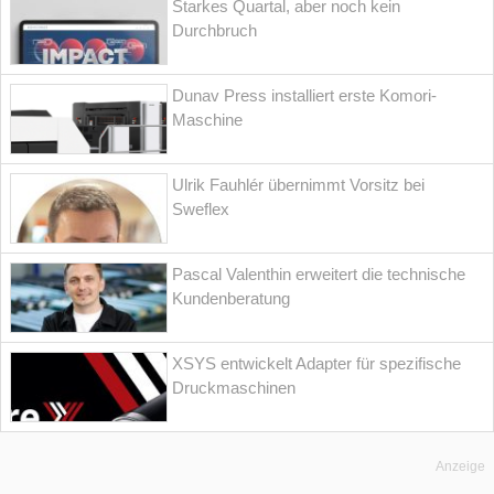
Starkes Quartal, aber noch kein
Durchbruch
Dunav Press installiert erste Komori-
Maschine
Ulrik Fauhlér übernimmt Vorsitz bei
Sweflex
Pascal Valenthin erweitert die technische
Kundenberatung
XSYS entwickelt Adapter für spezifische
Druckmaschinen
Anzeige