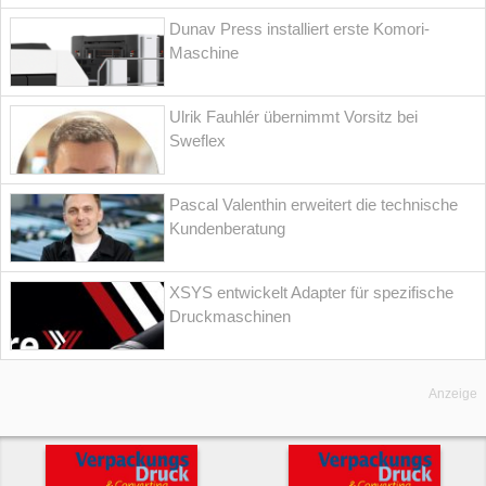
Dunav Press installiert erste Komori-
Maschine
Ulrik Fauhlér übernimmt Vorsitz bei
Sweflex
Pascal Valenthin erweitert die technische
Kundenberatung
XSYS entwickelt Adapter für spezifische
Druckmaschinen
Anzeige