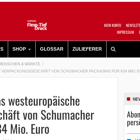
MEIN KONTO
NEWSLET
IMPRESSUM
RS
SHOP
GLOSSAR
ZULIEFERER
MENSCHEN & MÄRKTE
 VERPACKUNGSGESCHÄFT VON SCHUMACHER PACKAGING FÜR 634 MIO. 
as westeuropäische
NE
chäft von Schumacher
Abon
pers
4 Mio. Euro