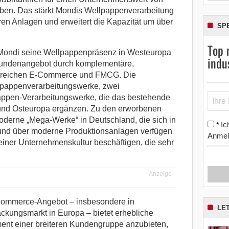
eben.
Das stärkt Mondis Wellpappenverarbeitung
n Anlagen und erweitert die Kapazität um über
SP
Top 
 Mondi seine Wellpappenpräsenz in Westeuropa
indu
Kundenangebot durch komplementäre,
 Bereichen E-Commerce und FMCG. Die
pappenverarbeitungswerke, zwei
appen-Verarbeitungswerke, die das bestehende
 und Osteuropa ergänzen. Zu den erworbenen
derne „Mega-Werke“ in Deutschland, die sich in
Ic
*
und über moderne Produktionsanlagen verfügen
Anmel
einer Unternehmenskultur beschäftigen, die sehr
Anzeige
Commerce-Angebot – insbesondere in
LE
kungsmarkt in Europa – bietet erhebliche
ment einer breiteren Kundengruppe anzubieten,