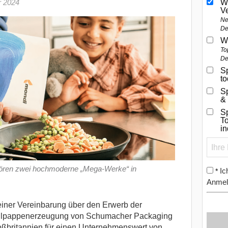
r 2024
W
V
Ne
De
W
To
De
Sp
t
S
&
Sp
To
i
ören zwei hochmoderne „Mega-Werke“ in
Ic
*
Anmel
einer Vereinbarung über den Erwerb der
ollpappenerzeugung von Schumacher Packaging
oßbritannien für einen Unternehmenswert von