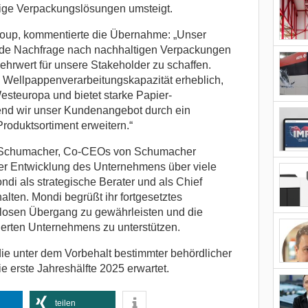
ige Verpackungslösungen umsteigt.
oup, kommentierte die Übernahme: „Unser
gende Nachfrage nach nachhaltigen Verpackungen
Mehrwert für unsere Stakeholder zu schaffen.
Wellpappenverarbeitungskapazität erheblich,
esteuropa und bietet starke Papier-
end wir unser Kundenangebot durch ein
roduktsortiment erweitern.“
 Schumacher, Co-CEOs von Schumacher
er Entwicklung des Unternehmens über viele
ndi als strategische Berater und als Chief
alten. Mondi begrüßt ihr fortgesetztes
osen Übergang zu gewährleisten und die
erten Unternehmens zu unterstützen.
die unter dem Vorbehalt bestimmter behördlicher
e erste Jahreshälfte 2025 erwartet.
teilen