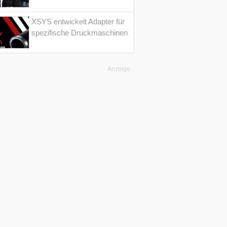
XSYS entwickelt Adapter für
spezifische Druckmaschinen
Anzeige