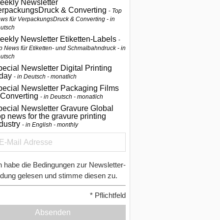
eekly Newsletter
erpackungsDruck & Converting
Top
ws für VerpackungsDruck & Converting - in
utsch
eekly Newsletter Etiketten-Labels
p News für Etiketten- und Schmalbahndruck - in
utsch
ecial Newsletter Digital Printing
oday
in Deutsch - monatlich
pecial Newsletter Packaging Films
 Converting
in Deutsch - monatlich
ecial Newsletter Gravure Global
p news for the gravure printing
ndustry
in English - monthly
h habe die Bedingungen zur Newsletter-
dung gelesen und stimme diesen zu.
*
Pflichtfeld
Absenden