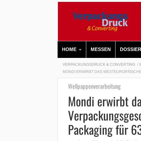
HOME
MESSEN
DOSSIE
VERPACKUNGSDRUCK & CONVERTING
MONDI ERWIRBT DAS WESTEUROPÄISCHE
Wellpappenverarbeitung
Mondi erwirbt d
Verpackungsges
Packaging für 63