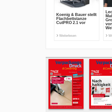
Leo
Koenig & Bauer stellt
Ma
Flachbettstanze
Gro
CutPRO 2.1 vor
von
We
Weiterlesen
We