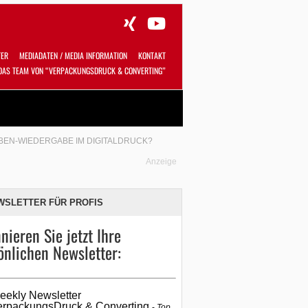
TER
MEDIADATEN / MEDIA INFORMATION
KONTAKT
DAS TEAM VON “VERPACKUNGSDRUCK & CONVERTING”
Alles
Shop
SUCHEN
RBEN-WIEDERGABE IM DIGITALDRUCK?
Anzeige
WSLETTER FÜR PROFIS
nieren Sie jetzt Ihre
önlichen Newsletter:
eekly Newsletter
erpackungsDruck & Converting
Top