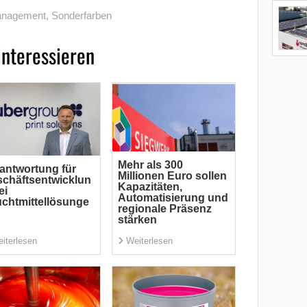
anagement
,
Sonderfarben
interessieren
Mehr als 300
antwortung für
Millionen Euro sollen
chäftsentwicklun
Kapazitäten,
ei
Automatisierung und
chtmittellösunge
regionale Präsenz
stärken
iterlesen
Weiterlesen