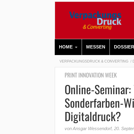
HOME
MESSEN
DOSSIE
VERPACKUNGSDRUCK & CONVERTING
PRINT INNOVATION WEEK
Online-Seminar: 
Sonderfarben-W
Digitaldruck?
von Ansgar Wessendorf
,
20. Septe