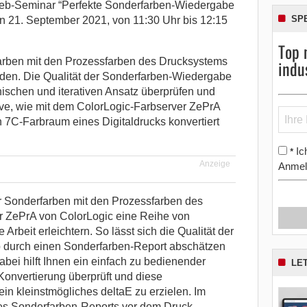
eb-Seminar “Perfekte Sonderfarben-Wiedergabe
SP
en 21. September 2021, von 11:30 Uhr bis 12:15
Top 
arben mit den Prozessfarben des Drucksystems
indu
en. Die Qualität der Sonderfarben-Wiedergabe
nischen und iterativen Ansatz überprüfen und
ive, wie mit dem ColorLogic-Farbserver ZePrA
 7C-Farbraum eines Digitaldrucks konvertiert
Ic
*
Anzeige
Anmel
r Sonderfarben mit den Prozessfarben des
er ZePrA von ColorLogic eine Reihe von
e Arbeit erleichtern. So lässt sich die Qualität der
 durch einen Sonderfarben-Report abschätzen
bei hilft Ihnen ein einfach zu bedienender
LE
Konvertierung überprüft und diese
ein kleinstmögliches deltaE zu erzielen. Im
nes Sonderfarben-Reports vor dem Druck