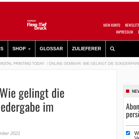
MEIN KONTO
NEWSLET
IMPRESSUM
RS
SHOP
GLOSSAR
ZULIEFERER
DIGITAL PRINTING TODAY
ONLINE-SEMINAR: WIE GELINGT DIE SONDERFA
Wie gelingt die
NE
iedergabe im
Abon
pers
mber 2021
W
V