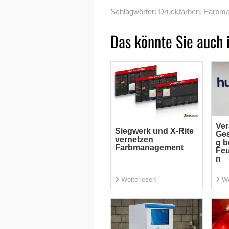
Schlagwörter:
Druckfarben
,
Farbm
Das könnte Sie auch 
Ver
Siegwerk und X-Rite
Ges
vernetzen
g b
Farbmanagement
Feu
n
Weiterlesen
We