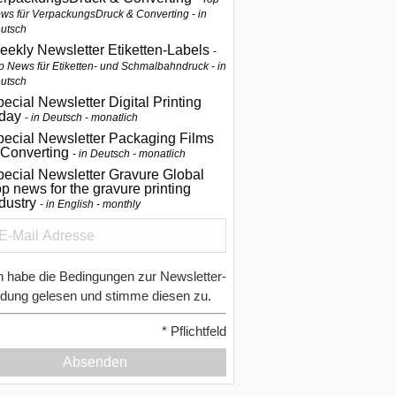
ws für VerpackungsDruck & Converting - in
utsch
eekly Newsletter Etiketten-Labels
p News für Etiketten- und Schmalbahndruck - in
utsch
ecial Newsletter Digital Printing
oday
in Deutsch - monatlich
pecial Newsletter Packaging Films
 Converting
in Deutsch - monatlich
ecial Newsletter Gravure Global
p news for the gravure printing
ndustry
in English - monthly
h habe die Bedingungen zur Newsletter-
dung gelesen und stimme diesen zu.
*
Pflichtfeld
Absenden