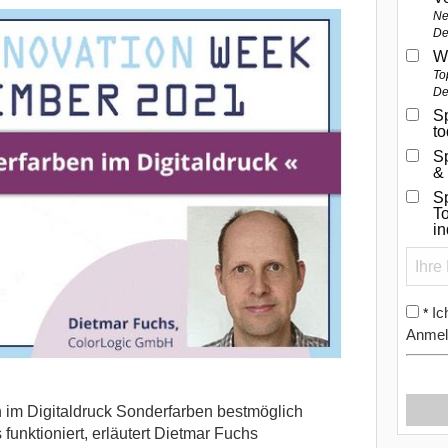
Ne
De
W
To
De
Sp
t
S
&
Sp
To
i
Ic
*
Anmel
 im Digitaldruck Sonderfarben bestmöglich
unktioniert, erläutert Dietmar Fuchs