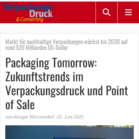
Markt für nachhaltige Verpackungen wächst bis 2030 auf
rund 520 Milliarden US-Dollar
Packaging Tomorrow:
Zukunftstrends im
Verpackungsdruck und Point
of Sale
von Ansgar Wessendorf
,
22. Juni 2025