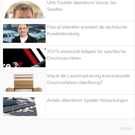
Ulrik Fauhlér übernimmt Vorsitz bei
Sweflex
Pascal Valenthin erweitert die technische
Kundenberatung
XSYS entwickelt Adapter für spezifische
Druckmaschinen
Macht die Lasermarkierung konventionelle
Druckverfahren überflüssig?
Antalis übernimmt Speidel Verpackungen
Anzeige