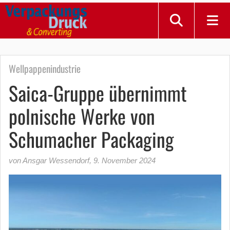
Wellpappenindustrie
Saica-Gruppe übernimmt
polnische Werke von
Schumacher Packaging
von Ansgar Wessendorf
,
9. November 2024