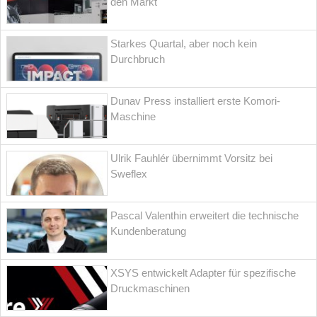
den Markt
Starkes Quartal, aber noch kein
Durchbruch
Dunav Press installiert erste Komori-
Maschine
Ulrik Fauhlér übernimmt Vorsitz bei
Sweflex
Pascal Valenthin erweitert die technische
Kundenberatung
XSYS entwickelt Adapter für spezifische
Druckmaschinen