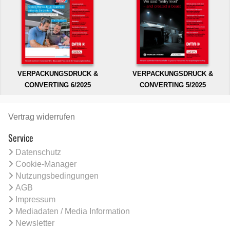
VERPACKUNGSDRUCK &
VERPACKUNGSDRUCK &
CONVERTING 6/2025
CONVERTING 5/2025
Vertrag widerrufen
Service
Datenschutz
Cookie-Manager
Nutzungsbedingungen
AGB
Impressum
Mediadaten / Media Information
Newsletter