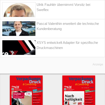
Ulrik Fauhlér übernimmt Vorsitz bei
Sweflex
Pascal Valenthin erweitert die technische
Kundenberatung
XSYS entwickelt Adapter für spezifische
Druckmaschinen
Anzeige