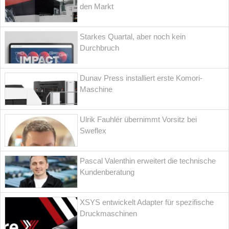
den Markt
Starkes Quartal, aber noch kein
Durchbruch
Dunav Press installiert erste Komori-
Maschine
Ulrik Fauhlér übernimmt Vorsitz bei
Sweflex
Pascal Valenthin erweitert die technische
Kundenberatung
XSYS entwickelt Adapter für spezifische
Druckmaschinen