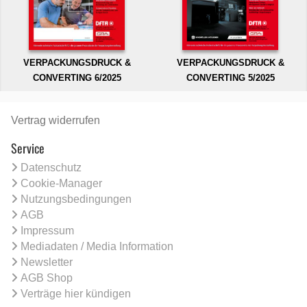
VERPACKUNGSDRUCK &
VERPACKUNGSDRUCK &
CONVERTING 6/2025
CONVERTING 5/2025
Vertrag widerrufen
Service
Datenschutz
Cookie-Manager
Nutzungsbedingungen
AGB
Impressum
Mediadaten / Media Information
Newsletter
AGB Shop
Verträge hier kündigen