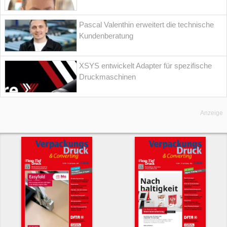
Pascal Valenthin erweitert die technische
Kundenberatung
XSYS entwickelt Adapter für spezifische
Druckmaschinen
Anzeige