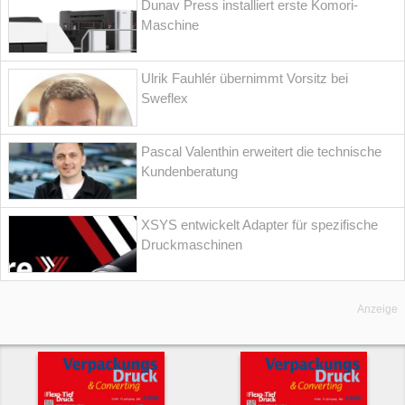
Dunav Press installiert erste Komori-
Maschine
Ulrik Fauhlér übernimmt Vorsitz bei
Sweflex
Pascal Valenthin erweitert die technische
Kundenberatung
XSYS entwickelt Adapter für spezifische
Druckmaschinen
Anzeige