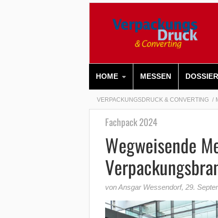
HOME
MESSEN
DOSSIE
VERPACKUNGSDRUCK & CONVERTING
Fachpack 2024
Wegweisende Mes
Verpackungsbra
von Ansgar Wessendorf
,
29. Septe