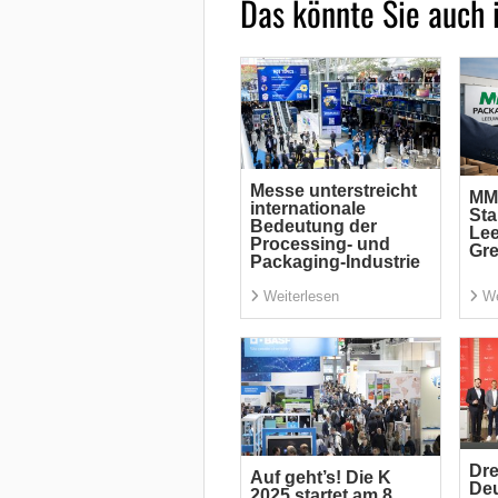
Das könnte Sie auch 
Messe unterstreicht
MM 
internationale
Sta
Bedeutung der
Le
Processing- und
Gre
Packaging-Industrie
Weiterlesen
We
Dre
Auf geht’s! Die K
De
2025 startet am 8.