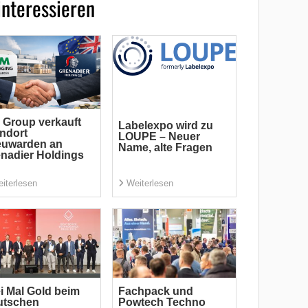
interessieren
Group verkauft
Labelexpo wird zu
ndort
LOUPE – Neuer
euwarden an
Name, alte Fragen
nadier Holdings
iterlesen
Weiterlesen
i Mal Gold beim
Fachpack und
utschen
Powtech Techno