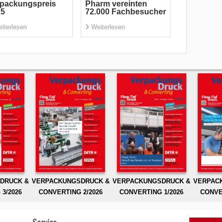
rpackungspreis
Pharm vereinten
25
72.000 Fachbesucher
iterlesen
Weiterlesen
DRUCK &
VERPACKUNGSDRUCK &
VERPACKUNGSDRUCK &
VERPAC
3/2026
CONVERTING 2/2026
CONVERTING 1/2026
CONVE
Service