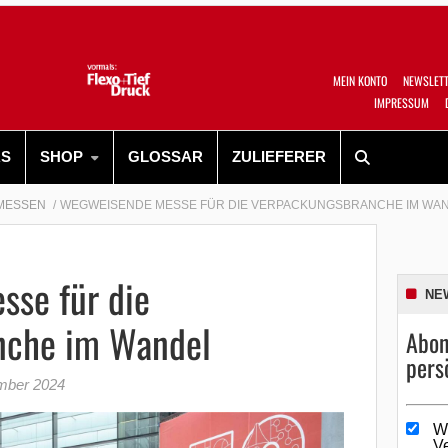
MEIN KONTO
NEWSLET
IMPRESSUM
RS
SHOP
GLOSSAR
ZULIEFERER
MESSEN
WEGWEISENDE MESSE FÜR DIE VERPACKUNGSBRANCHE IM WA
se für die
NE
nche im Wandel
Abon
pers
mber 2024
W
V