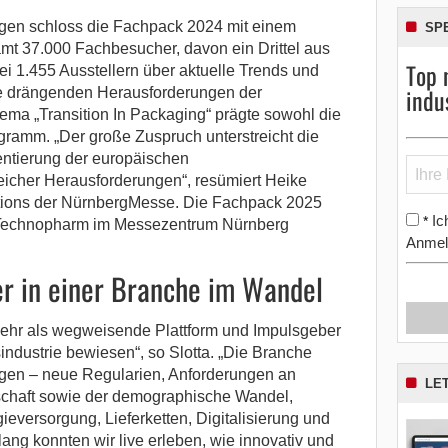
agen schloss die Fachpack 2024 mit einem
SP
samt 37.000 Fachbesucher, davon ein Drittel aus
Top 
ei 1.455 Ausstellern über aktuelle Trends und
indu
ie drängenden Herausforderungen der
ema „Transition In Packaging“ prägte sowohl die
ramm. „Der große Zuspruch unterstreicht die
entierung der europäischen
eicher Herausforderungen“, resümiert Heike
bitions der NürnbergMesse. Die Fachpack 2025
Ic
*
h Technopharm im Messezentrum Nürnberg
Anmel
r in einer Branche im Wandel
mehr als wegweisende Plattform und Impulsgeber
ndustrie bewiesen“, so Slotta. „Die Branche
ngen – neue Regularien, Anforderungen an
LE
tschaft sowie der demographische Wandel,
eversorgung, Lieferketten, Digitalisierung und
 lang konnten wir live erleben, wie innovativ und