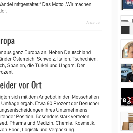
Wandel mitgestaltet.“ Das Motto „Wir machen
der.
Anzeige
uropa
r aus ganz Europa an. Neben Deutschland
änder Österreich, Schweiz, Italien, Tschechien,
ich, Spanien, die Türkei und Ungarn. Der
rozent.
eider vor Ort
igten sich mit dem Angebot in den Messehallen
e Umfrage ergab. Etwa 90 Prozent der Besucher
fungsentscheidungen ihres Unternehmens
leitender Position. Besonders stark vertreten
eed, Pharma und Medizin, Chemie, Kosmetik,
 Non-Food, Logistik und Verpackung.