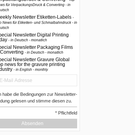
ws für VerpackungsDruck & Converting - in
utsch
eekly Newsletter Etiketten-Labels
p News für Etiketten- und Schmalbahndruck - in
utsch
ecial Newsletter Digital Printing
oday
in Deutsch - monatlich
pecial Newsletter Packaging Films
 Converting
in Deutsch - monatlich
ecial Newsletter Gravure Global
p news for the gravure printing
ndustry
in English - monthly
h habe die Bedingungen zur Newsletter-
dung gelesen und stimme diesen zu.
*
Pflichtfeld
Absenden