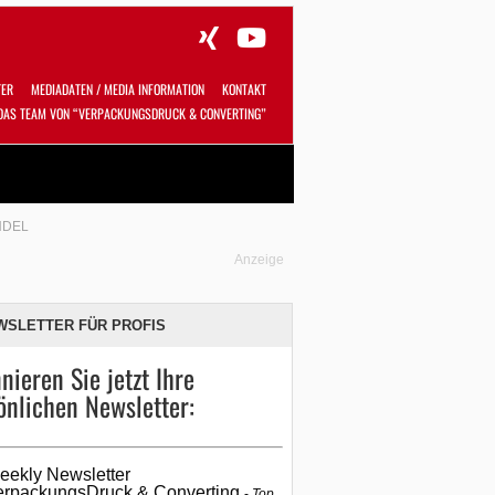
TER
MEDIADATEN / MEDIA INFORMATION
KONTAKT
DAS TEAM VON “VERPACKUNGSDRUCK & CONVERTING”
Alles
Shop
SUCHEN
NDEL
Anzeige
WSLETTER FÜR PROFIS
nieren Sie jetzt Ihre
önlichen Newsletter:
eekly Newsletter
erpackungsDruck & Converting
Top