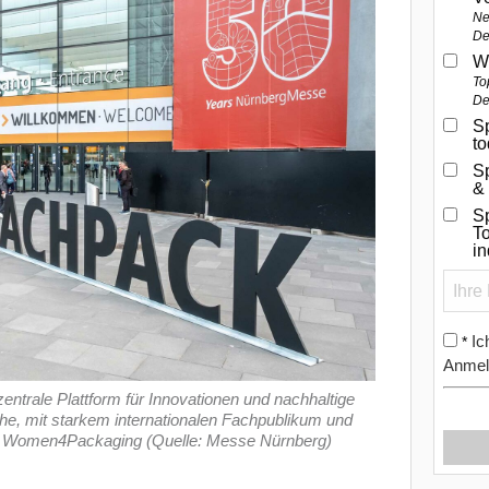
Ne
De
W
To
De
Sp
t
S
&
Sp
To
i
Ic
*
Anmel
entrale Plattform für Innovationen und nachhaltige
e, mit starkem internationalen Fachpublikum und
 Women4Packaging (Quelle: Messe Nürnberg)