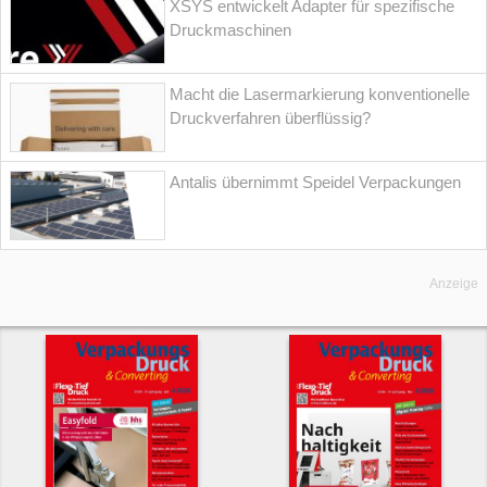
XSYS entwickelt Adapter für spezifische
Druckmaschinen
Macht die Lasermarkierung konventionelle
Druckverfahren überflüssig?
Antalis übernimmt Speidel Verpackungen
Anzeige