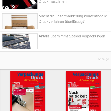
Druckmaschinen
Macht die Lasermarkierung konventionelle
Druckverfahren überflüssig?
Antalis übernimmt Speidel Verpackungen
Anzeige