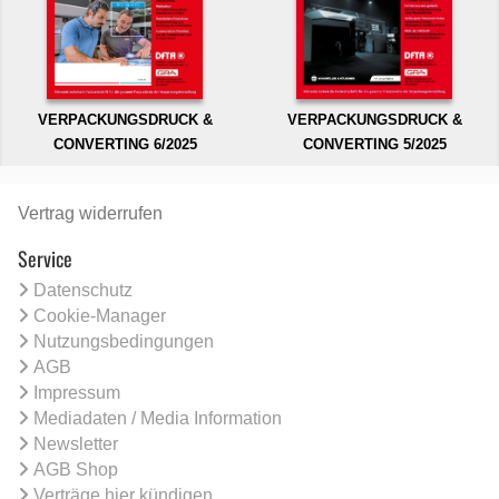
VERPACKUNGSDRUCK &
VERPACKUNGSDRUCK &
CONVERTING 6/2025
CONVERTING 5/2025
Vertrag widerrufen
Service
Datenschutz
Cookie-Manager
Nutzungsbedingungen
AGB
Impressum
Mediadaten / Media Information
Newsletter
AGB Shop
Verträge hier kündigen